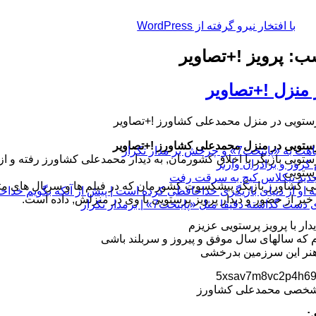
با افتخار نیرو گرفته از WordPress
: پرویز !+تصاویر
 منزل !+تصاویر
رستویی در منزل محمدعلی کشاورز !+تصاویر
رستویی در منزل محمدعلی کشاورز !+تصاویر
چرخش بر مدار تکرار
رستویی بازیگر با اخلاق کشورمان, به دیدار محمدعلی کشاورز رفته و 
رستویی
 کشاورز بازیگر پیشکسوت کشورمان که در فیلم ها و سریال های متعد
 او از دنیای بازیگری خداحافظی کرده است | پیش از آنکه بگویم خداح
بر از حضور و دیدار پرویز پرستویی با وی در منزلش, داده است.
 دقیقا مثل «پایتخت7» | برمدار تکرار
دار با پرویز پرستویی عزیزم
م که سالهای سال موفق و پیروز و سربلند باشی
هنر این سرزمین بدرخشی
خصی محمدعلی کشاورز
: