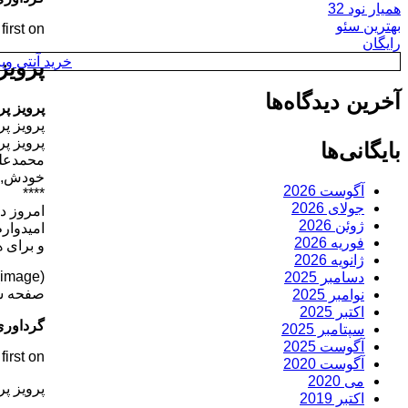
همیار نود 32
بهترین سئو
rst on .
رایگان
خرید آنتی ویروس y
پرویز
آخرین دیدگاه‌ها
پرویز پ
پرویز پ
پرویز پ
بایگانی‌ها
محمدعلی
خودش, خ
آگوست 2026
****
جولای 2026
امروز دی
ژوئن 2026
امیدوار
فوریه 2026
و برای 
ژانویه 2026
(image)
دسامبر 2025
صفحه ش
نوامبر 2025
اکتبر 2025
گرداوری
سپتامبر 2025
آگوست 2025
rst on .
آگوست 2020
می 2020
پرویز پ
اکتبر 2019