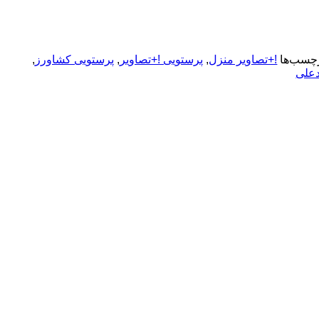
چسب‌ها
!+تصاویر منزل
,
پرستویی !+تصاویر
,
پرستویی کشاورز
,
علی