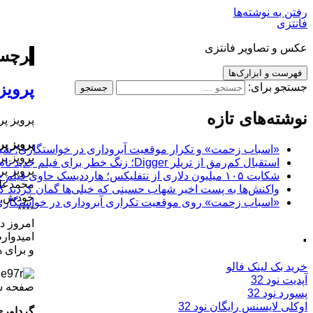
رفتن به نوشته‌ها
فانتزی
عکس و تصاویر فانتزی
برچسب
فهرست و ابزارک‌ها
پرویز
جستجو برای:
نوشته‌های تازه
پرویز پ
پرویز پ
«اسباب زحمت» و تکرار موقعیت آبروداری در خواستگاری؛ شباهت به «پایتخت7» و 
پرویز پ
استقبال کم‌رمق از تریلر Digger؛ زنگ خطر برای فیلم جدید تام کروز و برادران وارنر
پرویز پ
شکایت ۱۰۵ میلیون دلاری از نتفلیکس؛ هارددیسک حاوی فیلم جدید نیکلاس کیج به سرقت رفت
محمدعلی
واکنش‌ها به پست اخیر شهاب حسینی که خیلی‌ها گمان کردند که
خودش, خ
«اسباب زحمت» روی موقعیت تکراری آبروداری در خواستگاری دست گذاشته
****
امروز دی
.
امیدوار
و برای 
خرید بک لینک فالو
آپدیت نود 32
صفحه ش
پسورد نود 32
اوکلی لایسنس رایگان نود 32
گرداوری