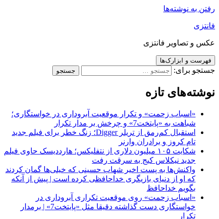
رفتن به نوشته‌ها
فانتزی
عکس و تصاویر فانتزی
فهرست و ابزارک‌ها
جستجو برای:
نوشته‌های تازه
«اسباب زحمت» و تکرار موقعیت آبروداری در خواستگاری؛
شباهت به «پایتخت7» و چرخش بر مدار تکرار
استقبال کم‌رمق از تریلر Digger؛ زنگ خطر برای فیلم جدید
تام کروز و برادران وارنر
شکایت ۱۰۵ میلیون دلاری از نتفلیکس؛ هارددیسک حاوی فیلم
جدید نیکلاس کیج به سرقت رفت
واکنش‌ها به پست اخیر شهاب حسینی که خیلی‌ها گمان کردند
که او از دنیای بازیگری خداحافظی کرده است | پیش از آنکه
بگویم خداحافظ
«اسباب زحمت» روی موقعیت تکراری آبروداری در
خواستگاری دست گذاشته دقیقا مثل «پایتخت7» | برمدار
تکرار