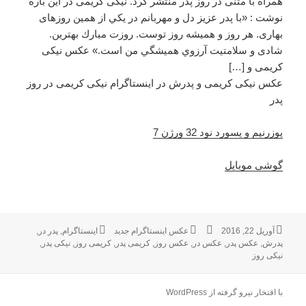
همراه با متنی در روز پدر منتشر کرد. نیکی کریمی در این باره
نوشت : «با پدر عزيز دل و مهربانم در يكي از همين روزهای
بهاری. هر روز و هميشه روز توست. روزت مبارك بهترين.
شادی و سلامتيت آرزوي هميشگي من است.» عکس نیکی
کریمی و […]
عکس نیکی کریمی و پدرش در اینستاگرام نیکی کریمی در روز
پدر
یوزرنیم و پسورد نود 32 ورژن 7
گوشی موبایل
آوریل 22, 2016
ارسال
نویسنده
دسته‌ها
عکس اینستاگرام جدید
برچسب‌ها
اینستاگرام
,
پدر در
,
پدرش
شده
,
عکس پدر
,
عکس در
,
عکس روز
,
کریمی پدر
,
کریمی روز
,
نیکی پدر
,
در
نیکی روز
با افتخار نیرو گرفته از WordPress