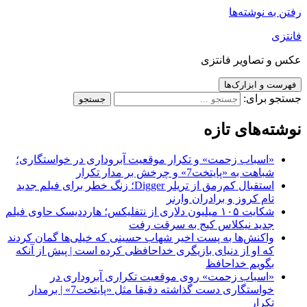
رفتن به نوشته‌ها
فانتزی
عکس و تصاویر فانتزی
فهرست و ابزارک‌ها
جستجو برای:
نوشته‌های تازه
«اسباب زحمت» و تکرار موقعیت آبروداری در خواستگاری؛
شباهت به «پایتخت7» و چرخش بر مدار تکرار
استقبال کم‌رمق از تریلر Digger؛ زنگ خطر برای فیلم جدید
تام کروز و برادران وارنر
شکایت ۱۰۵ میلیون دلاری از نتفلیکس؛ هارددیسک حاوی فیلم
جدید نیکلاس کیج به سرقت رفت
واکنش‌ها به پست اخیر شهاب حسینی که خیلی‌ها گمان کردند
که او از دنیای بازیگری خداحافظی کرده است | پیش از آنکه
بگویم خداحافظ
«اسباب زحمت» روی موقعیت تکراری آبروداری در
خواستگاری دست گذاشته دقیقا مثل «پایتخت7» | برمدار
تکرار