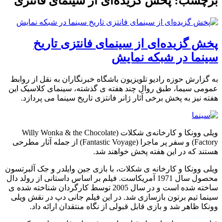
برچسب: پخش گزیده‌ای از سینمای فانتزی
پخش گزیده‌ای از سینمای فانتزی تاریخ
سینما در شبکه نمایش
به گزارش حوزه رادیو تلویزیون باشگاه خبرنگاران به نقل از روابط
عمومی سیما، طبق روال چند هفته ی گذشته، سینمای کلاسیک این
هفته نیز به پخش برخی آثار ژانر فانتزی تاریخ سینما می پردازد.
ویلی وونکا و کارخانه‌ی شکلات (Willy Wonka & the Chocolate
Factory) و سفر پر ماجرا (Fantastic Voyage) از جمله آثار مطرحی
هستند که در این هفته پخش خواهند شد.
ویلی وونکا و کارخانه ی شکلات، با بازی جین وایلدر و جک آلبرتسون
محصول سال 1971 آمریکاست. فیلم بر اساس داستانی از رولد دال
ساخته شده است و در سال 2005 توسط کارگردان شناخته شده ی
سینما تیم برتون بازسازی شد. در این فیلم جانی دپ در نقش ویلی
وونکا ظاهر شد و بازی قابل قبولی از نگاه منتقدان ارائه داد.