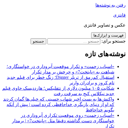
رفتن به نوشته‌ها
فانتزی
عکس و تصاویر فانتزی
فهرست و ابزارک‌ها
جستجو برای:
نوشته‌های تازه
«اسباب زحمت» و تکرار موقعیت آبروداری در خواستگاری؛
شباهت به «پایتخت7» و چرخش بر مدار تکرار
استقبال کم‌رمق از تریلر Digger؛ زنگ خطر برای فیلم جدید
تام کروز و برادران وارنر
شکایت ۱۰۵ میلیون دلاری از نتفلیکس؛ هارددیسک حاوی فیلم
جدید نیکلاس کیج به سرقت رفت
واکنش‌ها به پست اخیر شهاب حسینی که خیلی‌ها گمان کردند
که او از دنیای بازیگری خداحافظی کرده است | پیش از آنکه
بگویم خداحافظ
«اسباب زحمت» روی موقعیت تکراری آبروداری در
خواستگاری دست گذاشته دقیقا مثل «پایتخت7» | برمدار
تکرار