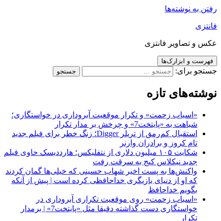
رفتن به نوشته‌ها
فانتزی
عکس و تصاویر فانتزی
فهرست و ابزارک‌ها
جستجو برای:
نوشته‌های تازه
«اسباب زحمت» و تکرار موقعیت آبروداری در خواستگاری؛
شباهت به «پایتخت7» و چرخش بر مدار تکرار
استقبال کم‌رمق از تریلر Digger؛ زنگ خطر برای فیلم جدید
تام کروز و برادران وارنر
شکایت ۱۰۵ میلیون دلاری از نتفلیکس؛ هارددیسک حاوی فیلم
جدید نیکلاس کیج به سرقت رفت
واکنش‌ها به پست اخیر شهاب حسینی که خیلی‌ها گمان کردند
که او از دنیای بازیگری خداحافظی کرده است | پیش از آنکه
بگویم خداحافظ
«اسباب زحمت» روی موقعیت تکراری آبروداری در
خواستگاری دست گذاشته دقیقا مثل «پایتخت7» | برمدار
تکرار