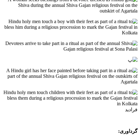
فرادید
گرداوری: