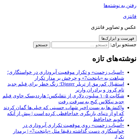
رفتن به نوشته‌ها
فانتزی
عکس و تصاویر فانتزی
فهرست و ابزارک‌ها
جستجو برای:
نوشته‌های تازه
«اسباب زحمت» و تکرار موقعیت آبروداری در خواستگاری؛
شباهت به «پایتخت7» و چرخش بر مدار تکرار
استقبال کم‌رمق از تریلر Digger؛ زنگ خطر برای فیلم جدید
تام کروز و برادران وارنر
شکایت ۱۰۵ میلیون دلاری از نتفلیکس؛ هارددیسک حاوی فیلم
جدید نیکلاس کیج به سرقت رفت
واکنش‌ها به پست اخیر شهاب حسینی که خیلی‌ها گمان کردند
که او از دنیای بازیگری خداحافظی کرده است | پیش از آنکه
بگویم خداحافظ
«اسباب زحمت» روی موقعیت تکراری آبروداری در
خواستگاری دست گذاشته دقیقا مثل «پایتخت7» | برمدار
تکرار