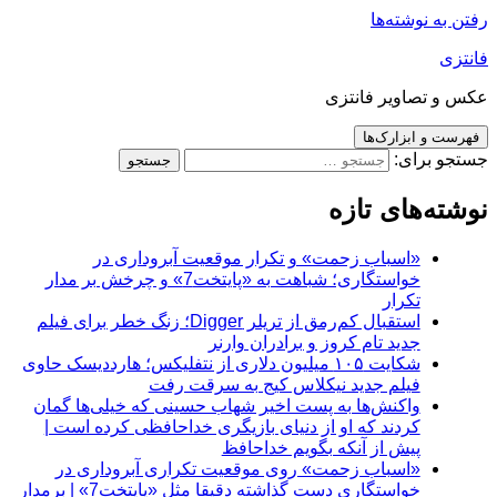
رفتن به نوشته‌ها
فانتزی
عکس و تصاویر فانتزی
فهرست و ابزارک‌ها
جستجو برای:
نوشته‌های تازه
«اسباب زحمت» و تکرار موقعیت آبروداری در
خواستگاری؛ شباهت به «پایتخت7» و چرخش بر مدار
تکرار
استقبال کم‌رمق از تریلر Digger؛ زنگ خطر برای فیلم
جدید تام کروز و برادران وارنر
شکایت ۱۰۵ میلیون دلاری از نتفلیکس؛ هارددیسک حاوی
فیلم جدید نیکلاس کیج به سرقت رفت
واکنش‌ها به پست اخیر شهاب حسینی که خیلی‌ها گمان
کردند که او از دنیای بازیگری خداحافظی کرده است |
پیش از آنکه بگویم خداحافظ
«اسباب زحمت» روی موقعیت تکراری آبروداری در
خواستگاری دست گذاشته دقیقا مثل «پایتخت7» | برمدار