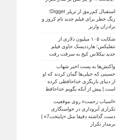
:
استقبال کم‌رمق از تریلر Digger؛
زنگ خطر برای فیلم جدید تام کروز و
برادران وارنر
شکایت ۱۰۵ میلیون دلاری از
نتفلیکس؛ هارددیسک حاوی فیلم
جدید نیکلاس کیج به سرقت رفت
واکنش‌ها به پست اخیر شهاب
حسینی که خیلی‌ها گمان کردند که او
از دنیای بازیگری خداحافظی کرده
است | پیش از آنکه بگویم خداحافظ
«اسباب زحمت» روی موقعیت
تکراری آبروداری در خواستگاری
دست گذاشته دقیقا مثل «پایتخت7» |
برمدار تکرار