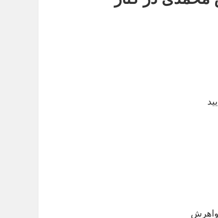
ید
واهرش