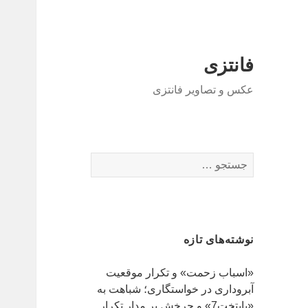
فانتزی
عکس و تصاویر فانتزی
ج
س
ت
ج
و
نوشته‌های تازه
ب
ر
«اسباب زحمت» و تکرار موقعیت
ا
آبروداری در خواستگاری؛ شباهت به
ی
«پایتخت7» و چرخش بر مدار تکرار