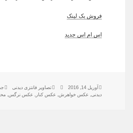
فروش بک لینک
اس ام اس جدید
آوریل 14, 2016
ارسال
نویسنده
دسته‌ها
تصاویر فانتزی دیدنی
بر
جد
دیدنی
شده
,
عکس خواهرش
,
عکس کنار
,
عکس نرگس
,
محم
در