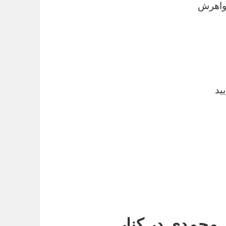
واهرش
ید
محمدی در کنار