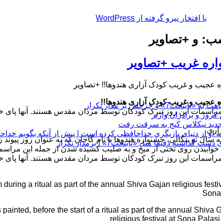
با افتخار نیرو گرفته از WordPress
: و +تصاویر
ره غریب +تصاویر
 عجیب و غریب کودک آزاری هندوها!! +تصاویر
 عجیب و غریب کودک آزاری هندوها!!
چرخش بر مدار تکرار
مراسمات این روز تبرک کودکان توسط مردان مقدس هستند. آنها پای 
اری
 او از دنیای بازیگری خداحافظی کرده است | پیش از آنکه بگویم خداح
ه سال نو بنگالی، جشنواره هندوها با نام گاجان که به عنوان روز پیوند
 دقیقا مثل «پایتخت7» | برمدار تکرار
 خوابیدن روی تختی از میخ و به صلیب کشیده شدن از جمله این مراس
مراسمات این روز تبرک کودکان توسط مردان مقدس هستند. آنها پای 