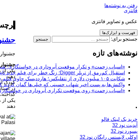
رفتن به نوشته‌ها
فانتزی
عکس و تصاویر فانتزی
برچسب
فهرست و ابزارک‌ها
جشنوا
جستجو برای:
نوشته‌های تازه
جشنواره
جشنواره
«اسباب زحمت» و تکرار موقعیت آبروداری در خواستگاری؛ شباهت به «پایتخت7» و 
یکی از 
استقبال کم‌رمق از تریلر Digger؛ زنگ خطر برای فیلم جدید تام کروز و برادران وارنر
دهند
شکایت ۱۰۵ میلیون دلاری از نتفلیکس؛ هارددیسک حاوی فیلم جدید نیکلاس کیج به سرقت رفت
کودک آز
واکنش‌ها به پست اخیر شهاب حسینی که خیلی‌ها گمان کردند که
در آستان
«اسباب زحمت» روی موقعیت تکراری آبروداری در خواستگاری دست گذاشته
گداخته،
یکی از 
.
دهند
خرید بک لینک فالو
آپدیت نود 32
پسورد نود 32
اوکلی لایسنس رایگان نود 32