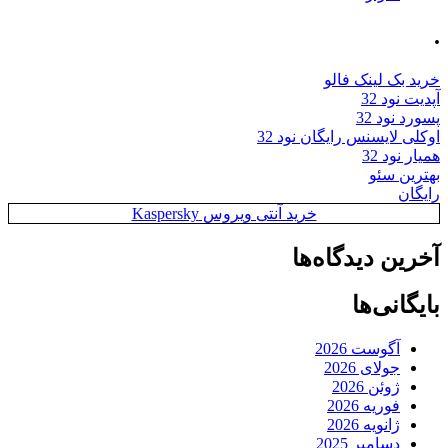
.
خرید بک لینک فالو
آپدیت نود 32
پسورد نود 32
اوکلی لایسنس رایگان نود 32
همیار نود 32
بهترین سئو
رایگان
خرید آنتی ویروس Kaspersky
آخرین دیدگاه‌ها
بایگانی‌ها
آگوست 2026
جولای 2026
ژوئن 2026
فوریه 2026
ژانویه 2026
دسامبر 2025