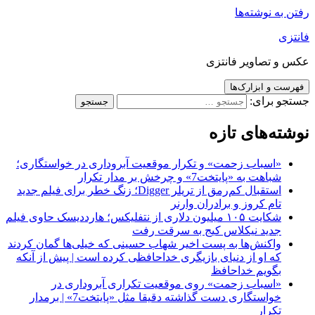
رفتن به نوشته‌ها
فانتزی
عکس و تصاویر فانتزی
فهرست و ابزارک‌ها
جستجو برای:
نوشته‌های تازه
«اسباب زحمت» و تکرار موقعیت آبروداری در خواستگاری؛
شباهت به «پایتخت7» و چرخش بر مدار تکرار
استقبال کم‌رمق از تریلر Digger؛ زنگ خطر برای فیلم جدید
تام کروز و برادران وارنر
شکایت ۱۰۵ میلیون دلاری از نتفلیکس؛ هارددیسک حاوی فیلم
جدید نیکلاس کیج به سرقت رفت
واکنش‌ها به پست اخیر شهاب حسینی که خیلی‌ها گمان کردند
که او از دنیای بازیگری خداحافظی کرده است | پیش از آنکه
بگویم خداحافظ
«اسباب زحمت» روی موقعیت تکراری آبروداری در
خواستگاری دست گذاشته دقیقا مثل «پایتخت7» | برمدار
تکرار