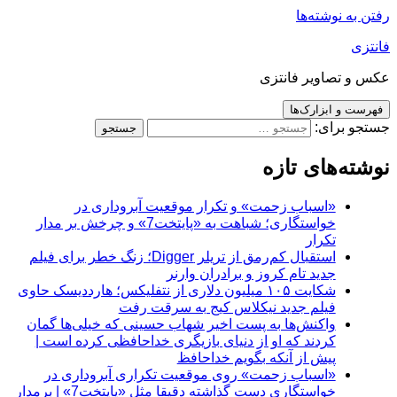
رفتن به نوشته‌ها
فانتزی
عکس و تصاویر فانتزی
فهرست و ابزارک‌ها
جستجو برای:
نوشته‌های تازه
«اسباب زحمت» و تکرار موقعیت آبروداری در
خواستگاری؛ شباهت به «پایتخت7» و چرخش بر مدار
تکرار
استقبال کم‌رمق از تریلر Digger؛ زنگ خطر برای فیلم
جدید تام کروز و برادران وارنر
شکایت ۱۰۵ میلیون دلاری از نتفلیکس؛ هارددیسک حاوی
فیلم جدید نیکلاس کیج به سرقت رفت
واکنش‌ها به پست اخیر شهاب حسینی که خیلی‌ها گمان
کردند که او از دنیای بازیگری خداحافظی کرده است |
پیش از آنکه بگویم خداحافظ
«اسباب زحمت» روی موقعیت تکراری آبروداری در
خواستگاری دست گذاشته دقیقا مثل «پایتخت7» | برمدار