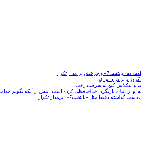
چرخش بر مدار تکرار
 او از دنیای بازیگری خداحافظی کرده است | پیش از آنکه بگویم خداح
دقیقا مثل «پایتخت7» | برمدار تکرار