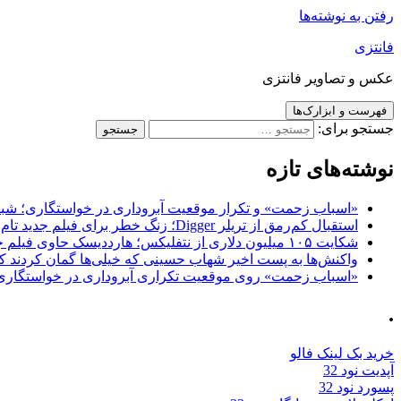
رفتن به نوشته‌ها
فانتزی
عکس و تصاویر فانتزی
فهرست و ابزارک‌ها
جستجو برای:
نوشته‌های تازه
«اسباب زحمت» و تکرار موقعیت آبروداری در خواستگاری؛ شباهت به «پایتخت7» و 
استقبال کم‌رمق از تریلر Digger؛ زنگ خطر برای فیلم جدید تام کروز و برادران وارنر
شکایت ۱۰۵ میلیون دلاری از نتفلیکس؛ هارددیسک حاوی فیلم جدید نیکلاس کیج به سرقت رفت
واکنش‌ها به پست اخیر شهاب حسینی که خیلی‌ها گمان کردند که
«اسباب زحمت» روی موقعیت تکراری آبروداری در خواستگاری دست گذاشته 
.
خرید بک لینک فالو
آپدیت نود 32
پسورد نود 32