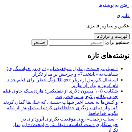
رفتن به نوشته‌ها
فانتزی
عکس و تصاویر فانتزی
فهرست و ابزارک‌ها
جستجو برای:
نوشته‌های تازه
«اسباب زحمت» و تکرار موقعیت آبروداری در خواستگاری؛
شباهت به «پایتخت7» و چرخش بر مدار تکرار
استقبال کم‌رمق از تریلر Digger؛ زنگ خطر برای فیلم جدید
تام کروز و برادران وارنر
شکایت ۱۰۵ میلیون دلاری از نتفلیکس؛ هارددیسک حاوی فیلم
جدید نیکلاس کیج به سرقت رفت
واکنش‌ها به پست اخیر شهاب حسینی که خیلی‌ها گمان کردند
که او از دنیای بازیگری خداحافظی کرده است | پیش از آنکه
بگویم خداحافظ
«اسباب زحمت» روی موقعیت تکراری آبروداری در
خواستگاری دست گذاشته دقیقا مثل «پایتخت7» | برمدار
تکرار