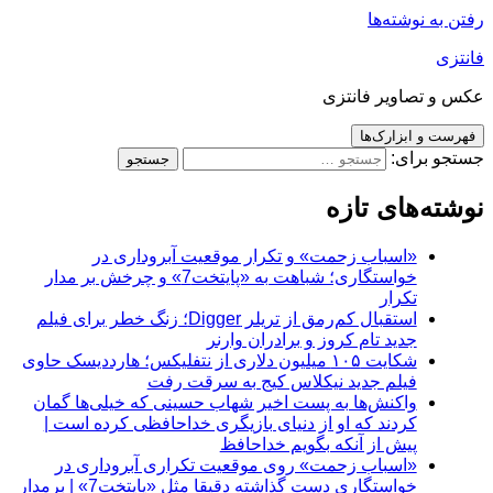
رفتن به نوشته‌ها
فانتزی
عکس و تصاویر فانتزی
فهرست و ابزارک‌ها
جستجو برای:
نوشته‌های تازه
«اسباب زحمت» و تکرار موقعیت آبروداری در
خواستگاری؛ شباهت به «پایتخت7» و چرخش بر مدار
تکرار
استقبال کم‌رمق از تریلر Digger؛ زنگ خطر برای فیلم
جدید تام کروز و برادران وارنر
شکایت ۱۰۵ میلیون دلاری از نتفلیکس؛ هارددیسک حاوی
فیلم جدید نیکلاس کیج به سرقت رفت
واکنش‌ها به پست اخیر شهاب حسینی که خیلی‌ها گمان
کردند که او از دنیای بازیگری خداحافظی کرده است |
پیش از آنکه بگویم خداحافظ
«اسباب زحمت» روی موقعیت تکراری آبروداری در
خواستگاری دست گذاشته دقیقا مثل «پایتخت7» | برمدار