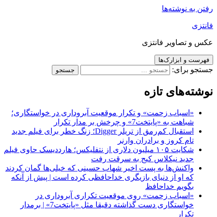
رفتن به نوشته‌ها
فانتزی
عکس و تصاویر فانتزی
فهرست و ابزارک‌ها
جستجو برای:
نوشته‌های تازه
«اسباب زحمت» و تکرار موقعیت آبروداری در خواستگاری؛
شباهت به «پایتخت7» و چرخش بر مدار تکرار
استقبال کم‌رمق از تریلر Digger؛ زنگ خطر برای فیلم جدید
تام کروز و برادران وارنر
شکایت ۱۰۵ میلیون دلاری از نتفلیکس؛ هارددیسک حاوی فیلم
جدید نیکلاس کیج به سرقت رفت
واکنش‌ها به پست اخیر شهاب حسینی که خیلی‌ها گمان کردند
که او از دنیای بازیگری خداحافظی کرده است | پیش از آنکه
بگویم خداحافظ
«اسباب زحمت» روی موقعیت تکراری آبروداری در
خواستگاری دست گذاشته دقیقا مثل «پایتخت7» | برمدار
تکرار