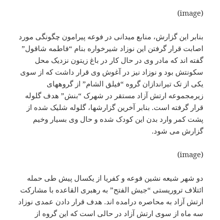
(image)
بنابر این گزارش، منابع میدانی در فوعه پیرامون چگونگی مورد
اصابت قرار گرفتن این نوزاد شیرخواره بنام “فاطمه شاقول”
گفته اند که مادر وی در حال کار در باغ زیتون نزدیک محل
سکونتش بود و نوزاد نیز در آغوش وی قرار داشت که از سوی
یکی از تک تیراندازان گروه “فیلق الشام” از گروههای
زیرمجموعه ارتش آزاد مستقر در شهرک “بنش” هدف گلوله
قرار گرفته است. بنابر آخرین گزارشها، گلوله شلیک شده از
پشت کمر وارد بدن این کودک شده و حال وی بسیار وخیم
گزارش می شود.
(image)
دو شهر شیعه نشین فوعه و کفریا از یکسال پیش طی حمله
ائتلاف تروریستی “جیش الفتح” به رهبری القاعده با مشارکت
ارتش آزاد به محاصره درامده اند. هدف قرار دادن عمدی نوزاد
سه ماه از سوی ارتش آزاد در حالی است که این گروه از