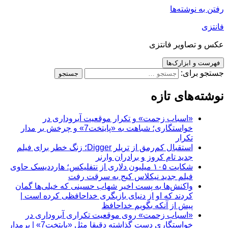
رفتن به نوشته‌ها
فانتزی
عکس و تصاویر فانتزی
فهرست و ابزارک‌ها
جستجو برای:
نوشته‌های تازه
«اسباب زحمت» و تکرار موقعیت آبروداری در
خواستگاری؛ شباهت به «پایتخت7» و چرخش بر مدار
تکرار
استقبال کم‌رمق از تریلر Digger؛ زنگ خطر برای فیلم
جدید تام کروز و برادران وارنر
شکایت ۱۰۵ میلیون دلاری از نتفلیکس؛ هارددیسک حاوی
فیلم جدید نیکلاس کیج به سرقت رفت
واکنش‌ها به پست اخیر شهاب حسینی که خیلی‌ها گمان
کردند که او از دنیای بازیگری خداحافظی کرده است |
پیش از آنکه بگویم خداحافظ
«اسباب زحمت» روی موقعیت تکراری آبروداری در
خواستگاری دست گذاشته دقیقا مثل «پایتخت7» | برمدار