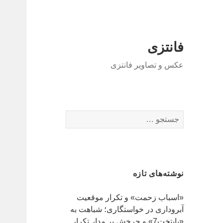
فانتزی
عکس و تصاویر فانتزی
ج
س
ت
ج
و
نوشته‌های تازه
ب
ر
«اسباب زحمت» و تکرار موقعیت
ا
آبروداری در خواستگاری؛ شباهت به
ی
«پایتخت7» و چرخش بر مدار تکرار