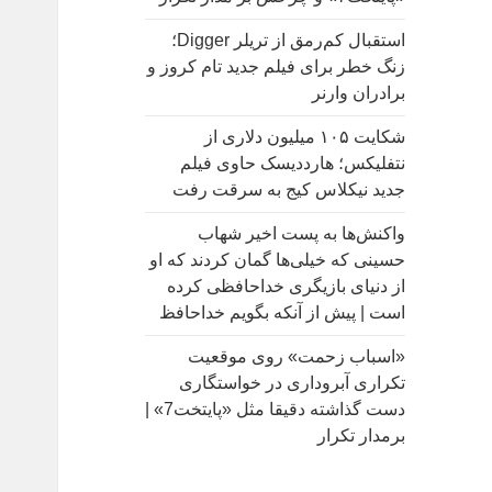
:
استقبال کم‌رمق از تریلر Digger؛
زنگ خطر برای فیلم جدید تام کروز و
برادران وارنر
شکایت ۱۰۵ میلیون دلاری از
نتفلیکس؛ هارددیسک حاوی فیلم
جدید نیکلاس کیج به سرقت رفت
واکنش‌ها به پست اخیر شهاب
حسینی که خیلی‌ها گمان کردند که او
از دنیای بازیگری خداحافظی کرده
است | پیش از آنکه بگویم خداحافظ
«اسباب زحمت» روی موقعیت
تکراری آبروداری در خواستگاری
دست گذاشته دقیقا مثل «پایتخت7» |
برمدار تکرار