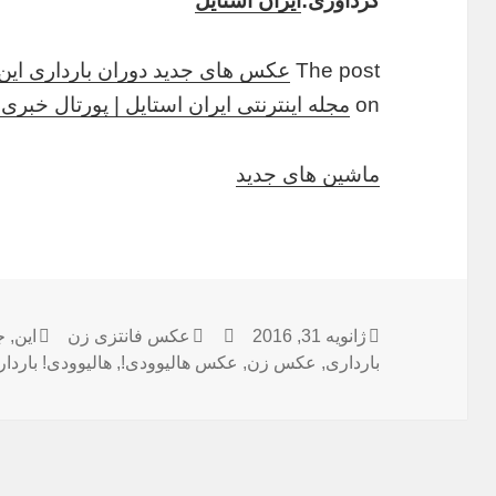
گرداوری:
ایران استایل
The post
عکس های جدید دوران بارداری این 
on
مجله اینترنتی ایران استایل | پورتال خبر
ماشین های جدید
ژانویه 31, 2016
ارسال
نویسنده
دسته‌ها
عکس فانتزی زن
این
,
برچس
ج
شده
بارداری
,
عکس زن
,
عکس هالیوودی!
,
هالیوودی! باردا
در