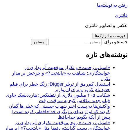
رفتن به نوشته‌ها
فانتزی
عکس و تصاویر فانتزی
فهرست و ابزارک‌ها
جستجو برای:
نوشته‌های تازه
«اسباب زحمت» و تکرار موقعیت آبروداری در
خواستگاری؛ شباهت به «پایتخت7» و چرخش بر مدار
تکرار
استقبال کم‌رمق از تریلر Digger؛ زنگ خطر برای فیلم
جدید تام کروز و برادران وارنر
شکایت ۱۰۵ میلیون دلاری از نتفلیکس؛ هارددیسک حاوی
فیلم جدید نیکلاس کیج به سرقت رفت
واکنش‌ها به پست اخیر شهاب حسینی که خیلی‌ها گمان
کردند که او از دنیای بازیگری خداحافظی کرده است |
پیش از آنکه بگویم خداحافظ
«اسباب زحمت» روی موقعیت تکراری آبروداری در
خواستگاری دست گذاشته دقیقا مثل «پایتخت7» | برمدار