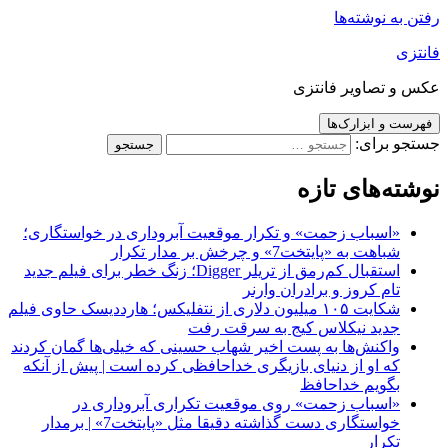
رفتن به نوشته‌ها
فانتزی
عکس و تصاویر فانتزی
فهرست و ابزارک‌ها
جستجو برای:
نوشته‌های تازه
«اسباب زحمت» و تکرار موقعیت آبروداری در خواستگاری؛
شباهت به «پایتخت7» و چرخش بر مدار تکرار
استقبال کم‌رمق از تریلر Digger؛ زنگ خطر برای فیلم جدید
تام کروز و برادران وارنر
شکایت ۱۰۵ میلیون دلاری از نتفلیکس؛ هارددیسک حاوی فیلم
جدید نیکلاس کیج به سرقت رفت
واکنش‌ها به پست اخیر شهاب حسینی که خیلی‌ها گمان کردند
که او از دنیای بازیگری خداحافظی کرده است | پیش از آنکه
بگویم خداحافظ
«اسباب زحمت» روی موقعیت تکراری آبروداری در
خواستگاری دست گذاشته دقیقا مثل «پایتخت7» | برمدار
تکرار