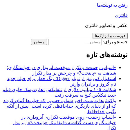
رفتن به نوشته‌ها
فانتزی
عکس و تصاویر فانتزی
فهرست و ابزارک‌ها
جستجو برای:
نوشته‌های تازه
«اسباب زحمت» و تکرار موقعیت آبروداری در خواستگاری؛
شباهت به «پایتخت7» و چرخش بر مدار تکرار
استقبال کم‌رمق از تریلر Digger؛ زنگ خطر برای فیلم جدید
تام کروز و برادران وارنر
شکایت ۱۰۵ میلیون دلاری از نتفلیکس؛ هارددیسک حاوی فیلم
جدید نیکلاس کیج به سرقت رفت
واکنش‌ها به پست اخیر شهاب حسینی که خیلی‌ها گمان کردند
که او از دنیای بازیگری خداحافظی کرده است | پیش از آنکه
بگویم خداحافظ
«اسباب زحمت» روی موقعیت تکراری آبروداری در
خواستگاری دست گذاشته دقیقا مثل «پایتخت7» | برمدار
تکرار