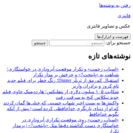
رفتن به نوشته‌ها
فانتزی
عکس و تصاویر فانتزی
فهرست و ابزارک‌ها
جستجو برای:
نوشته‌های تازه
«اسباب زحمت» و تکرار موقعیت آبروداری در خواستگاری؛
شباهت به «پایتخت7» و چرخش بر مدار تکرار
استقبال کم‌رمق از تریلر Digger؛ زنگ خطر برای فیلم جدید
تام کروز و برادران وارنر
شکایت ۱۰۵ میلیون دلاری از نتفلیکس؛ هارددیسک حاوی فیلم
جدید نیکلاس کیج به سرقت رفت
واکنش‌ها به پست اخیر شهاب حسینی که خیلی‌ها گمان کردند
که او از دنیای بازیگری خداحافظی کرده است | پیش از آنکه
بگویم خداحافظ
«اسباب زحمت» روی موقعیت تکراری آبروداری در
خواستگاری دست گذاشته دقیقا مثل «پایتخت7» | برمدار
تکرار