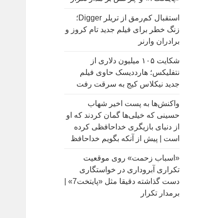
:
استقبال کم‌رمق از تریلر Digger؛
زنگ خطر برای فیلم جدید تام کروز و
برادران وارنر
شکایت ۱۰۵ میلیون دلاری از
نتفلیکس؛ هارددیسک حاوی فیلم
جدید نیکلاس کیج به سرقت رفت
واکنش‌ها به پست اخیر شهاب
حسینی که خیلی‌ها گمان کردند که او
از دنیای بازیگری خداحافظی کرده
است | پیش از آنکه بگویم خداحافظ
«اسباب زحمت» روی موقعیت
تکراری آبروداری در خواستگاری
دست گذاشته دقیقا مثل «پایتخت7» |
برمدار تکرار