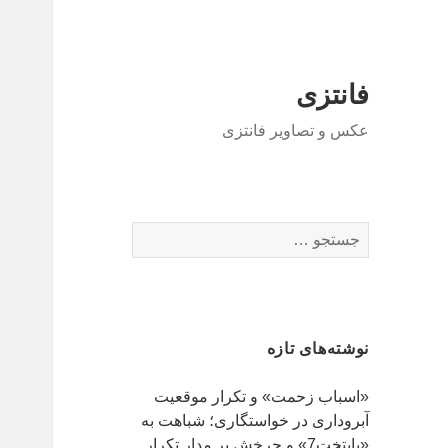
فانتزی
عکس و تصاویر فانتزی
ج
س
ت
ج
و
نوشته‌های تازه
ب
ر
«اسباب زحمت» و تکرار موقعیت
ا
آبروداری در خواستگاری؛ شباهت به
ی
«پایتخت7» و چرخش بر مدار تکرار