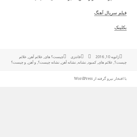
فیلم سریال آهنگ
بکلینک
ژانویه 10, 2016
ارسال
نویسنده
فانتزی
دسته‌ها
برچسب‌ها
چیست؟ های
,
علائم آهن
,
علائم
چیست؟
شده
,
علائم های
,
کمبود
,
نشانه
,
نشانه آهن
,
نشانه چیست؟
,
و آهن
,
و چیست؟
در
با افتخار نیرو گرفته از WordPress