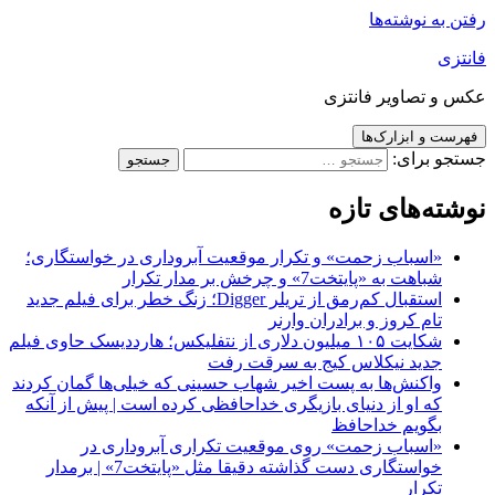
رفتن به نوشته‌ها
فانتزی
عکس و تصاویر فانتزی
فهرست و ابزارک‌ها
جستجو برای:
نوشته‌های تازه
«اسباب زحمت» و تکرار موقعیت آبروداری در خواستگاری؛
شباهت به «پایتخت7» و چرخش بر مدار تکرار
استقبال کم‌رمق از تریلر Digger؛ زنگ خطر برای فیلم جدید
تام کروز و برادران وارنر
شکایت ۱۰۵ میلیون دلاری از نتفلیکس؛ هارددیسک حاوی فیلم
جدید نیکلاس کیج به سرقت رفت
واکنش‌ها به پست اخیر شهاب حسینی که خیلی‌ها گمان کردند
که او از دنیای بازیگری خداحافظی کرده است | پیش از آنکه
بگویم خداحافظ
«اسباب زحمت» روی موقعیت تکراری آبروداری در
خواستگاری دست گذاشته دقیقا مثل «پایتخت7» | برمدار
تکرار