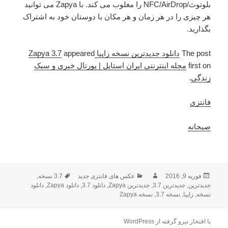
بلوتوث/NFC/AirDrop را مغلوب می کند. با Zapya می توانید
هر چیزی را در هر زمان و هر مکان با دوستان خود به اشتراک
بگذارید.
The post
دانلود جدیدترین نسخه زاپیا Zapya 3.7
appeared
first on
مجله اینترنتی ایران استایل | پورتال خبری و سبک
زندگی
.
فانتزی
صبحانه
فوریه 9, 2016
ارسال
نویسنده
دسته‌ها
عکس های فانتزی جدید
3.7 نسخه
برچسب‌ها
,
شده
جدیدترین
,
جدیدترین 3.7
,
جدیدترین Zapya
,
دانلود 3.7
,
دانلود Zapya
,
دانلود
نسخه
در
,
زاپیا
,
نسخه 3.7
,
نسخه Zapya
با افتخار نیرو گرفته از WordPress