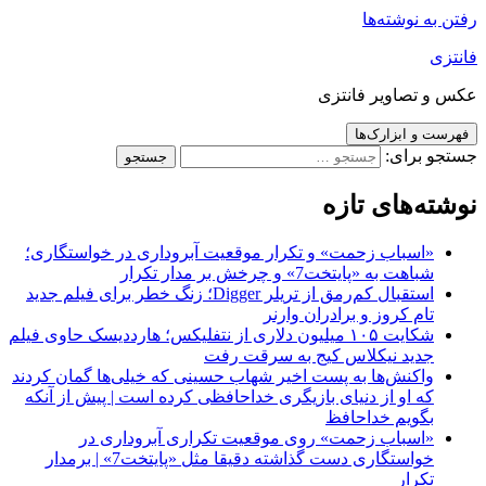
رفتن به نوشته‌ها
فانتزی
عکس و تصاویر فانتزی
فهرست و ابزارک‌ها
جستجو برای:
نوشته‌های تازه
«اسباب زحمت» و تکرار موقعیت آبروداری در خواستگاری؛
شباهت به «پایتخت7» و چرخش بر مدار تکرار
استقبال کم‌رمق از تریلر Digger؛ زنگ خطر برای فیلم جدید
تام کروز و برادران وارنر
شکایت ۱۰۵ میلیون دلاری از نتفلیکس؛ هارددیسک حاوی فیلم
جدید نیکلاس کیج به سرقت رفت
واکنش‌ها به پست اخیر شهاب حسینی که خیلی‌ها گمان کردند
که او از دنیای بازیگری خداحافظی کرده است | پیش از آنکه
بگویم خداحافظ
«اسباب زحمت» روی موقعیت تکراری آبروداری در
خواستگاری دست گذاشته دقیقا مثل «پایتخت7» | برمدار
تکرار