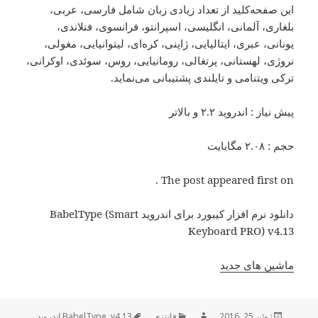
این صفحه‌کلید از تعداد زیادی زبان شامل فارسی، عربی،
بلغاری، آلمانی، انگلیسی، اسپرانتو، فرانسوی، فنلاندی،
یونانی، عبری، ایتالیایی، ژاپنی، کره‌ای، لیتوانیایی، مغولی،
نروژی، لهستانی، پرتغالی، رومانیایی، روس، سوئدی، اوکرانی،
ترکی ویتنامی و تایلندی پشتیبانی می‌نماید.
پیش نیاز
: اندروید ۲.۲ و بالاتر
حجم
: ۲.۰۸ مگابایت
The post appeared first on .
دانلود نرم افزار کیبورد برای اندروید BabelType (Smart
Keyboard PRO) v4.13
ماشین های جدید
ژوئن 25, 2016
ارسال
نویسنده
فانتزی
دسته‌ها
v4.13 اندروید
,
برچسب‌ها
BabelType
,