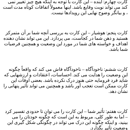
ارت چهارم: آینده – این کارت با توجه به اینکه هیچ چیز تغییر نمی
ند می تواند نوبت وقایع باشد. اینها معمولاً اتفاقات كوتاه مدت است
 و بیانگر وضوح نهایی این رویدادها نیست.
ارت پنجم: هوشیار – این کارت به بررسی آنچه شما بر آن متمرکز
ستید و ذهن شما در کجاست، می پردازد. این می تواند نشان دهنده
هداف و خواسته های شما در مورد این وضعیت و همچنین فرضیات
ما باشد.
ارت ششم: ناخودآگاه – ناخودآگاه فاش می کند که واقعاً چگونه
ین وضعیت را هدایت می کند. احساسات، اعتقادات و ارزشهایی که
اید فرد فرومایه حتی هنوز درک نکرده باشد. بعضی اوقات این
ارت ممکن است تعجب آور باشد و همچنین می تواند تأثیر پنهانی را
شان دهد.
ارت هفتم: تأثیر شما – این کارت را می توان تا حدودی تفسیر کرد
 اما به طور کلی، مربوط به این است که چگونه خودتان را می
ینید، و اینکه چگونه این درک می تواند در چگونگی شکل گیری این
ضعیت تأثیر بگذارد.