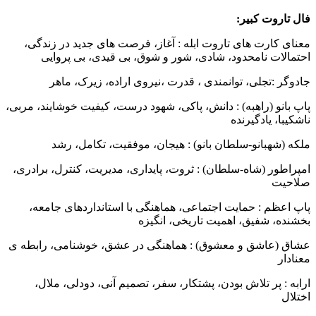
ال تاروت کبیر:
عنای کارت های تاروت ابله : آغاز، فرصت های جدید در زندگی،
حتمالات نامحدود، شادی، شور و شوق، بی قیدی، بی پروایی
ادوگر :تجلی، توانمندی ، قدرت ،نیروی اراده، زیرک، ماهر
اپ بانو (راهبه) : دانش، پاکی، شهود درست، کیفیت خوشایند، مربی،
اشکیبا، یادگیرنده
لکه (شهبانو-سلطان بانو) : هیجان، موفقیت، تکامل، رشد
مپراطور (شاه-سلطان) : ثروت، پایداری، مدیریت، کنترل، برادری،
لاحیت
اپ اعظم : حمایت اجتماعی، هماهنگی با استانداردهای جامعه،
خشنده، شفیق، اهمیت تاریخی، انگیزه
شاق (عاشق و معشوق) : هماهنگی در عشق، خوشنامی، رابطه ی
عنادار
رابه : پر تلاش بودن، پشتکار، سفر، تصمیم آنی، دودلی، ملال،
ختلال