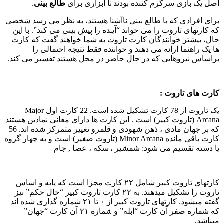
صل یک بازی سرگرم کننده بودند تا ابزاری برای
طالع بینی
.
رای افرادی که با طالع بینی ناآشنا هستند، به نظر می رسد شخصی
ه کارتهای تاروت را می خواند “آینده را پیش بینی می کند”. با این
ال، بیشتر خوانندگان کارت تاروت به شما خواهند گفت که کارت
ا یک راهنما ارائه می دهند و خواننده فقط نتیجه احتمالی را
راساس نیروهایی که در حال حاضر در محل هستند تفسیر می کند.
ارت های تاروت :
یک تاروت از 78 کارت تشکیل شده است. 22 کارت اول Major
Arcana (تاروت کبیر) است . این کارت ها دارای معانی نمادین هستند
که بر جهان مادی ، ذهن شهودی و قلمرو تغییر متمرکز شده اند. 56
کارت باقی مانده Minor Arcana (تاروت صغیر) است و به چهار گروه
ا دسته تقسیم می شود: شمشیر ، سکه ، عصا , جام
کارتهای تاروت کبیر شامل ۲۲ کارت مجزا است که پایه و اساس
تاروت را تشکیل میدهند. به ۲۲ کارت تاروت کبیر “خال حکم” نیز
گفته میشود. کارتهای تاروت کبیر از ۰ تا ۲۱ شماره گذاری شده اند
که شماره صفر آن کارت “ابله” و شماره ۲۱ آن کارت “جهان”
یباشد.