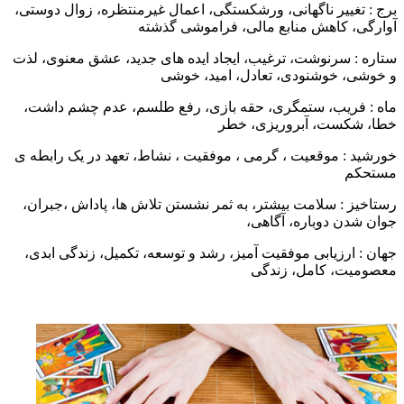
رج : تغییر ناگهانی، ورشکستگی، اعمال غیرمنتظره، زوال دوستی،
وارگی، کاهش منابع مالی، فراموشی گذشته
تاره : سرنوشت، ترغیب، ایجاد ایده های جدید، عشق معنوی، لذت
 خوشی، خوشنودی، تعادل، امید، خوشی
اه : فریب، ستمگری، حقه بازی، رفع طلسم، عدم چشم داشت،
طا، شکست، آبروریزی، خطر
ورشید : موقعیت ، گرمی ، موفقیت ، نشاط، تعهد در یک رابطه ی
ستحکم
ستاخیز : سلامت بیشتر، به ثمر نشستن تلاش ها، پاداش ،جبران،
وان شدن دوباره، آگاهی،
هان : ارزیابی موفقیت آمیز، رشد و توسعه، تکمیل، زندگی ابدی،
عصومیت، کامل، زندگی