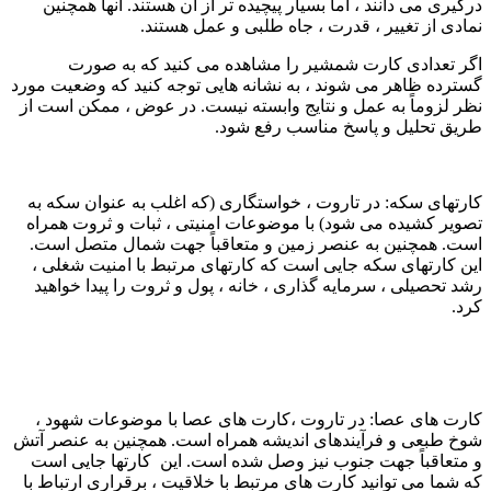
رگیری می دانند ، اما بسیار پیچیده تر از آن هستند. آنها همچنین
مادی از تغییر ، قدرت ، جاه طلبی و عمل هستند.
گر تعدادی کارت شمشیر را مشاهده می کنید که به صورت
سترده ظاهر می شوند ، به نشانه هایی توجه کنید که وضعیت مورد
ظر لزوماً به عمل و نتایج وابسته نیست. در عوض ، ممکن است از
ریق تحلیل و پاسخ مناسب رفع شود.
ارتهای سکه: در تاروت ، خواستگاری (که اغلب به عنوان سکه به
صویر کشیده می شود) با موضوعات امنیتی ، ثبات و ثروت همراه
ست. همچنین به عنصر زمین و متعاقباً جهت شمال متصل است.
ین کارتهای سکه جایی است که کارتهای مرتبط با امنیت شغلی ،
شد تحصیلی ، سرمایه گذاری ، خانه ، پول و ثروت را پیدا خواهید
رد.
ارت های عصا: در تاروت ،کارت های عصا با موضوعات شهود ،
وخ طبعی و فرآیندهای اندیشه همراه است. همچنین به عنصر آتش
 متعاقباً جهت جنوب نیز وصل شده است. این کارتها جایی است
ه شما می توانید کارت های مرتبط با خلاقیت ، برقراری ارتباط با