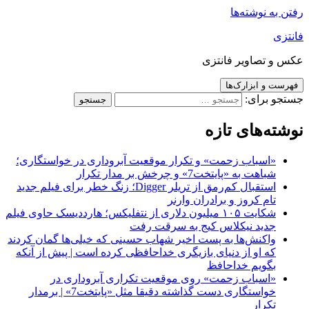
فتن به نوشته‌ها
انتزی
کس و تصاویر فانتزی
فهرست و ابزارک‌ها
ستجو برای:
وشته‌های تازه
«اسباب زحمت» و تکرار موقعیت آبروداری در خواستگاری؛
شباهت به «پایتخت7» و چرخش بر مدار تکرار
استقبال کم‌رمق از تریلر Digger؛ زنگ خطر برای فیلم جدید
تام کروز و برادران وارنر
شکایت ۱۰۵ میلیون دلاری از نتفلیکس؛ هارددیسک حاوی فیلم
جدید نیکلاس کیج به سرقت رفت
واکنش‌ها به پست اخیر شهاب حسینی که خیلی‌ها گمان کردند
که او از دنیای بازیگری خداحافظی کرده است | پیش از آنکه
بگویم خداحافظ
«اسباب زحمت» روی موقعیت تکراری آبروداری در
خواستگاری دست گذاشته دقیقا مثل «پایتخت7» | برمدار
تکرار