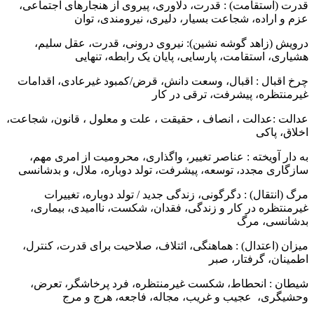
درت (استقامت) : قدرت، دلاوری، پیروی از هنجارهای اجتماعی،
زم و اراده، شجاعت بسیار، دلیری، نیرومندی، توان
رویش (زاهد گوشه نشین): نیروی درونی، قدرت، عقل سلیم،
شیاری، استقامت، پارسایی، پایان یک رابطه، تنهایی
رخ اقبال : اقبال، وسعت دانش، قرض/کمبود غیرعادی، اقدامات
یرمنتظره، پیشرفت، ترقی در کار
دالت :عدالت ، انصاف ، حقیقت ، علت و معلول ، قانون، شجاعت،
خلاق، پاکی
ه دار آویخته : عناصر تغییر، واگذاری، محرومیت از امری مهم،
ازگاری مجدد، توسعه، پیشرفت، تولد دوباره، ملال، و بدشانسی
رگ (انتقال) : دگرگونی، زندگی جدید / تولد دوباره، تغییرات
یرمنتظره در کار و زندگی، فقدان، شکست، ناامیدی، بیماری،
دشانسی، مرگ
یزان (اعتدال) : هماهنگی، ائتلاف، صلاحیت برای قدرت، کنترل،
طمینان، گرفتار، صبر
یطان : انحطاط، شکست غیرمنتظره، فرد پرخاشگر، تعرض،
حشیگری، عجیب و غریب، مجاله، فاجعه، هرج و مرج