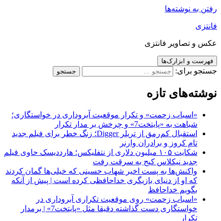
رفتن به نوشته‌ها
فانتزی
عکس و تصاویر فانتزی
فهرست و ابزارک‌ها
جستجو برای:
نوشته‌های تازه
«اسباب زحمت» و تکرار موقعیت آبروداری در خواستگاری؛
شباهت به «پایتخت7» و چرخش بر مدار تکرار
استقبال کم‌رمق از تریلر Digger؛ زنگ خطر برای فیلم جدید
تام کروز و برادران وارنر
شکایت ۱۰۵ میلیون دلاری از نتفلیکس؛ هارددیسک حاوی فیلم
جدید نیکلاس کیج به سرقت رفت
واکنش‌ها به پست اخیر شهاب حسینی که خیلی‌ها گمان کردند
که او از دنیای بازیگری خداحافظی کرده است | پیش از آنکه
بگویم خداحافظ
«اسباب زحمت» روی موقعیت تکراری آبروداری در
خواستگاری دست گذاشته دقیقا مثل «پایتخت7» | برمدار
تکرار