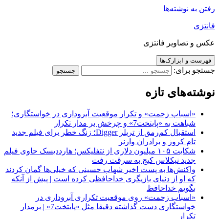
رفتن به نوشته‌ها
فانتزی
عکس و تصاویر فانتزی
فهرست و ابزارک‌ها
جستجو برای:
نوشته‌های تازه
«اسباب زحمت» و تکرار موقعیت آبروداری در خواستگاری؛
شباهت به «پایتخت7» و چرخش بر مدار تکرار
استقبال کم‌رمق از تریلر Digger؛ زنگ خطر برای فیلم جدید
تام کروز و برادران وارنر
شکایت ۱۰۵ میلیون دلاری از نتفلیکس؛ هارددیسک حاوی فیلم
جدید نیکلاس کیج به سرقت رفت
واکنش‌ها به پست اخیر شهاب حسینی که خیلی‌ها گمان کردند
که او از دنیای بازیگری خداحافظی کرده است | پیش از آنکه
بگویم خداحافظ
«اسباب زحمت» روی موقعیت تکراری آبروداری در
خواستگاری دست گذاشته دقیقا مثل «پایتخت7» | برمدار
تکرار