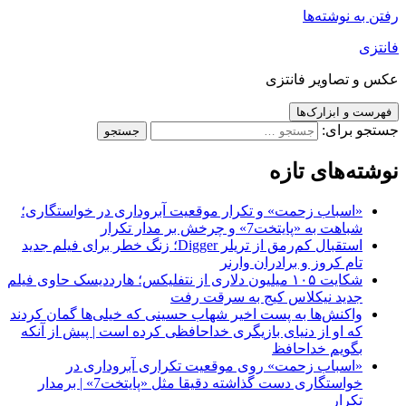
رفتن به نوشته‌ها
فانتزی
عکس و تصاویر فانتزی
فهرست و ابزارک‌ها
جستجو برای:
نوشته‌های تازه
«اسباب زحمت» و تکرار موقعیت آبروداری در خواستگاری؛
شباهت به «پایتخت7» و چرخش بر مدار تکرار
استقبال کم‌رمق از تریلر Digger؛ زنگ خطر برای فیلم جدید
تام کروز و برادران وارنر
شکایت ۱۰۵ میلیون دلاری از نتفلیکس؛ هارددیسک حاوی فیلم
جدید نیکلاس کیج به سرقت رفت
واکنش‌ها به پست اخیر شهاب حسینی که خیلی‌ها گمان کردند
که او از دنیای بازیگری خداحافظی کرده است | پیش از آنکه
بگویم خداحافظ
«اسباب زحمت» روی موقعیت تکراری آبروداری در
خواستگاری دست گذاشته دقیقا مثل «پایتخت7» | برمدار
تکرار