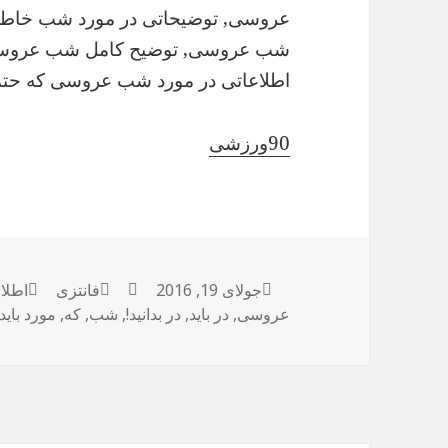
عروسی, توضیحاتی در مورد شب خا
شب عروسی, توضیح کامل شب عرو
اطلاعاتی در مورد شب عروسی که حتما ب
90ورزشی
ارسال
جولای 19, 2016
نویسنده
فانتزی
دسته‌ها
برچس
اطلاع
عروسی
شده
,
در باید
,
در بدانید!
,
شب
,
که
,
مورد باید
در