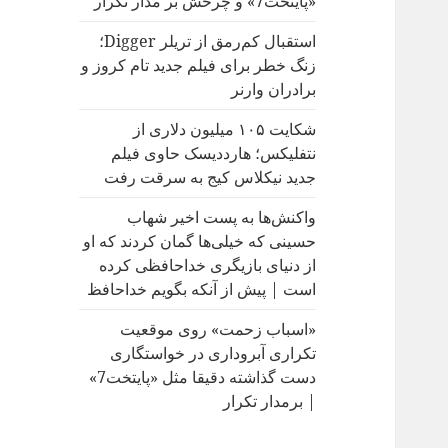
«پایتخت7» و چرخش بر مدار تکرار
:
استقبال کم‌رمق از تریلر Digger؛
زنگ خطر برای فیلم جدید تام کروز و
برادران وارنر
شکایت ۱۰۵ میلیون دلاری از
نتفلیکس؛ هارددیسک حاوی فیلم
جدید نیکلاس کیج به سرقت رفت
واکنش‌ها به پست اخیر شهاب
حسینی که خیلی‌ها گمان کردند که او
از دنیای بازیگری خداحافظی کرده
است | پیش از آنکه بگویم خداحافظ
«اسباب زحمت» روی موقعیت
تکراری آبروداری در خواستگاری
دست گذاشته دقیقا مثل «پایتخت7»
| برمدار تکرار