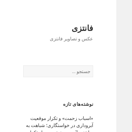
فانتزی
عکس و تصاویر فانتزی
ج
س
ت
ج
و
نوشته‌های تازه
ب
ر
«اسباب زحمت» و تکرار موقعیت
ا
آبروداری در خواستگاری؛ شباهت به
ی