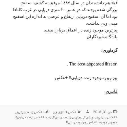
قبلا هم دانشمندان در سال ۱۸۸۷ موفق به کشف اسفنج
بزرگی شده بودند که در عمق ۳۰ متری دریایی در غرب کانادا
بود اما آن اسفنج دریایی ارتفاع و عرضی به اندازه این اسفنج
مینی ونی نداشت.
پیرترین موجود زنده در اعماق دریا را ببینید
باشگاه خبرنگاران
گرداوری:
The post appeared first on .
پیرترین موجود زنده دریایی!! +عکس
فانتزی
می 31, 2016
ارسال
نویسنده
دسته‌ها
عکس فانتزی زن
برچسب‌ها
+عکس زنده
,
پیرترین
+عکس
شده
,
پیرترین دریایی!!
,
پیرترین زنده
,
دریایی!!
,
زنده +عکس
,
زنده دریایی!!
,
در
موجود
,
موجود +عکس
,
موجود دریایی!!