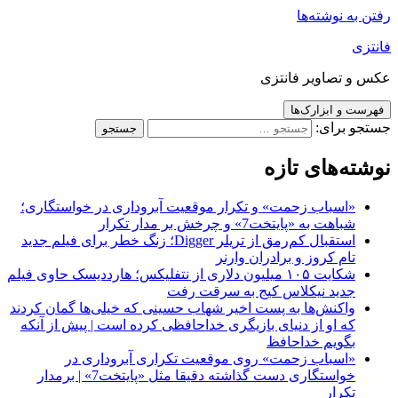
رفتن به نوشته‌ها
فانتزی
عکس و تصاویر فانتزی
فهرست و ابزارک‌ها
جستجو برای:
نوشته‌های تازه
«اسباب زحمت» و تکرار موقعیت آبروداری در خواستگاری؛
شباهت به «پایتخت7» و چرخش بر مدار تکرار
استقبال کم‌رمق از تریلر Digger؛ زنگ خطر برای فیلم جدید
تام کروز و برادران وارنر
شکایت ۱۰۵ میلیون دلاری از نتفلیکس؛ هارددیسک حاوی فیلم
جدید نیکلاس کیج به سرقت رفت
واکنش‌ها به پست اخیر شهاب حسینی که خیلی‌ها گمان کردند
که او از دنیای بازیگری خداحافظی کرده است | پیش از آنکه
بگویم خداحافظ
«اسباب زحمت» روی موقعیت تکراری آبروداری در
خواستگاری دست گذاشته دقیقا مثل «پایتخت7» | برمدار
تکرار