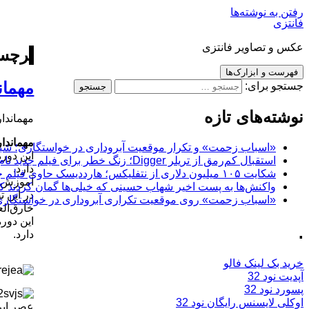
رفتن به نوشته‌ها
فانتزی
عکس و تصاویر فانتزی
برچسب
فهرست و ابزارک‌ها
مهمان
جستجو برای:
نوشته‌های تازه
مهمانداران 
مهمانداران 
«اسباب زحمت» و تکرار موقعیت آبروداری در خواستگاری؛ شباهت به «پایتخت7» و 
استقبال کم‌رمق از تریلر Digger؛ زنگ خطر برای فیلم جدید تام کروز و برادران وارنر
دارد.
شکایت ۱۰۵ میلیون دلاری از نتفلیکس؛ هارددیسک حاوی فیلم جدید نیکلاس کیج به سرقت رفت
آموزش م
واکنش‌ها به پست اخیر شهاب حسینی که خیلی‌ها گمان کردند که
در این 
«اسباب زحمت» روی موقعیت تکراری آبروداری در خواستگاری دست گذاشته
خارق‌الع
.
دارد.
خرید بک لینک فالو
آپدیت نود 32
پسورد نود 32
اوکلی لایسنس رایگان نود 32
عصر ایر