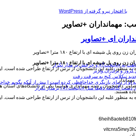
با افتخار نیرو گرفته از WordPress
: مهمانداران +تصاویر
داران ای +تصاویر
زن روی پل شیشه‌ ای با ارتفاع ۱۸۰ متر! +تصاویر
زن روی پل شیشه‌ ای با ارتفاع ۱۸۰ متر! +تصاویر
چرخش بر مدار تکرار
هماندار
 او از دنیای بازیگری خداحافظی کرده است | پیش از آنکه بگویم خداح
تصاویر دانشجویان رشته‌ مهمانداری هواپیما یکی از دانشگاه‌های است
 دقیقا مثل «پایتخت7» | برمدار تکرار
اده هستند.
ان