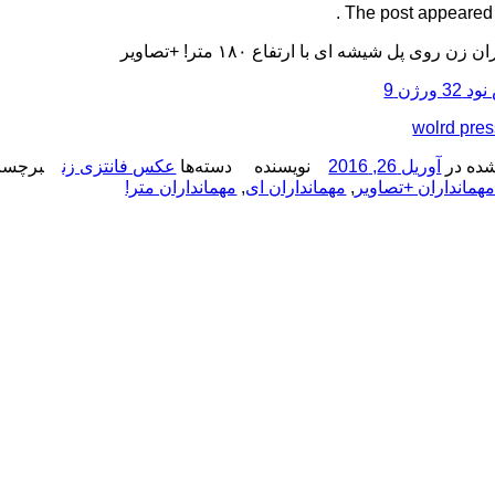
The post appeared fi
زن روی پل شیشه‌ ای با ارتفاع ۱۸۰ متر! +تصاویر
 ورژن 9
wolrd pre
ده در
آوریل 26, 2016
نویسنده
دسته‌ها
عکس فانتزی زن
برچسب
همانداران +تصاویر
,
مهمانداران ای
,
مهمانداران متر!