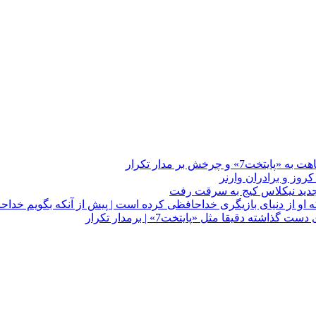
چرخش بر مدار تکرار
 او از دنیای بازیگری خداحافظی کرده است | پیش از آنکه بگویم خداح
دقیقا مثل «پایتخت7» | برمدار تکرار