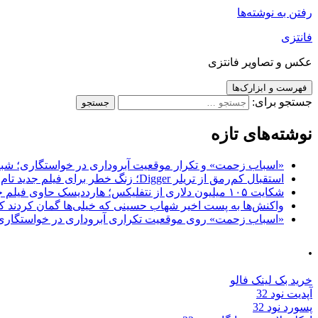
رفتن به نوشته‌ها
فانتزی
عکس و تصاویر فانتزی
فهرست و ابزارک‌ها
جستجو برای:
نوشته‌های تازه
«اسباب زحمت» و تکرار موقعیت آبروداری در خواستگاری؛ شباهت به «پایتخت7» و 
استقبال کم‌رمق از تریلر Digger؛ زنگ خطر برای فیلم جدید تام کروز و برادران وارنر
شکایت ۱۰۵ میلیون دلاری از نتفلیکس؛ هارددیسک حاوی فیلم جدید نیکلاس کیج به سرقت رفت
واکنش‌ها به پست اخیر شهاب حسینی که خیلی‌ها گمان کردند که
«اسباب زحمت» روی موقعیت تکراری آبروداری در خواستگاری دست گذاشته 
.
خرید بک لینک فالو
آپدیت نود 32
پسورد نود 32