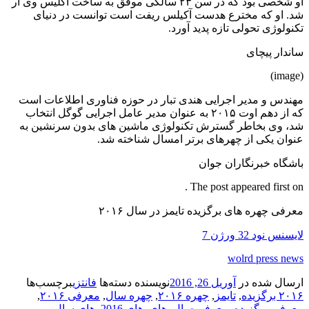
او شخصی بود که در سن ۲۳ سالگی موفق به ساخت آکلیس وی آر
شد. او که مخترع هدست آکیلس ریفت است توانست در دنیای
تکنولوژی تحولی تازه پدید آورد.
ساندار پیچای
(image)
مهندس و مدیر اجرایی هندی تبار در حوزه فناوری اطلاعات است
که از دهم اوت ۲۰۱۵ به عنوان مدیر عامل اجرایی گوگل انتخاب
شد، وی بخاطر گسترش تکنولوژی ماشین های بدون سرنشین به
عنوان یکی از چهرهای برتر امسال شناخته شد.
باشگاه خبرنگاران جوان
The post appeared first on .
معرفی چهره های برگزیده تایمز در سال ۲۰۱۶
لایسنس نود 32 ورژن 7
wolrd press news
ارسال شده در
آوریل 26, 2016
نویسنده
دسته‌ها
فانتزی
برچسب‌ها
۲۰۱۶ برگزیده
,
تایمز
,
چهره ۲۰۱۶
,
چهره سال
,
معرفی ۲۰۱۶
,
معرفی برگزیده
,
معرفی سال
,
های
,
های 2016
,
های سال