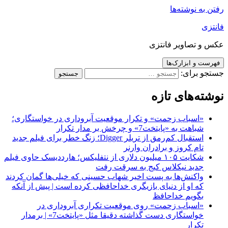
رفتن به نوشته‌ها
فانتزی
عکس و تصاویر فانتزی
فهرست و ابزارک‌ها
جستجو برای:
نوشته‌های تازه
«اسباب زحمت» و تکرار موقعیت آبروداری در خواستگاری؛
شباهت به «پایتخت7» و چرخش بر مدار تکرار
استقبال کم‌رمق از تریلر Digger؛ زنگ خطر برای فیلم جدید
تام کروز و برادران وارنر
شکایت ۱۰۵ میلیون دلاری از نتفلیکس؛ هارددیسک حاوی فیلم
جدید نیکلاس کیج به سرقت رفت
واکنش‌ها به پست اخیر شهاب حسینی که خیلی‌ها گمان کردند
که او از دنیای بازیگری خداحافظی کرده است | پیش از آنکه
بگویم خداحافظ
«اسباب زحمت» روی موقعیت تکراری آبروداری در
خواستگاری دست گذاشته دقیقا مثل «پایتخت7» | برمدار
تکرار