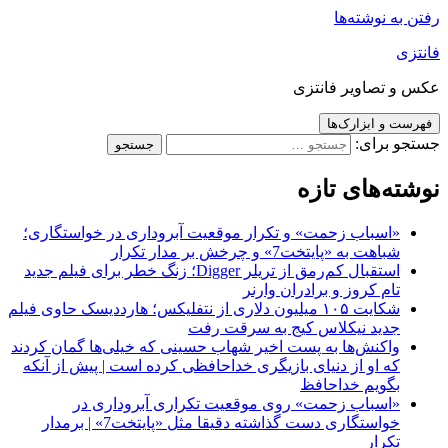
رفتن به نوشته‌ها
فانتزی
عکس و تصاویر فانتزی
فهرست و ابزارک‌ها
جستجو برای:
نوشته‌های تازه
«اسباب زحمت» و تکرار موقعیت آبروداری در خواستگاری؛
شباهت به «پایتخت7» و چرخش بر مدار تکرار
استقبال کم‌رمق از تریلر Digger؛ زنگ خطر برای فیلم جدید
تام کروز و برادران وارنر
شکایت ۱۰۵ میلیون دلاری از نتفلیکس؛ هارددیسک حاوی فیلم
جدید نیکلاس کیج به سرقت رفت
واکنش‌ها به پست اخیر شهاب حسینی که خیلی‌ها گمان کردند
که او از دنیای بازیگری خداحافظی کرده است | پیش از آنکه
بگویم خداحافظ
«اسباب زحمت» روی موقعیت تکراری آبروداری در
خواستگاری دست گذاشته دقیقا مثل «پایتخت7» | برمدار
تکرار