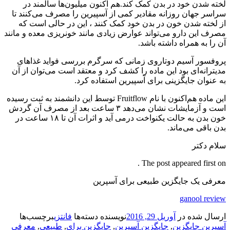
لخته شدن خود در بدن کمک کند.هم اکنون میلیون‌ها سالمند در
سراسر جهان روزانه مقادیر کمی از آسپیرین را مصرف می‌کنند تا
از لخته شدن خون در بدن خود کمک کنند ، این در حالی است که
مصرف این دارو می‌تواند عوارض زیادی مانند خونریزی معده و مانند
آن را به همراه داشته باشد.
پروفسور آسیم دوتاروی زمانی که سرگرم بررسی فواید غذاهای
مدیترانه‌ای بود این ماده را کشف کرد و معتقد است می‌توان از آن
به عنوان جایگزینی برای آسپیرین استفاده کرد.
این ماده هم‌اکنون با نام Fruitflow توسط این دانشمند به ثبت رسیده
است و آزمایشات نشان می‌دهد ۳ ساعت بعد از مصرف آن گردش
خون بدن به حالت یکنواخت درمی آید و اثرات آن تا ۱۸ ساعت در
بدن باقی می‌ماند.
سلام دکتر
The post appeared first on .
معرفی یک جایگزین طبیعی برای آسپرین
ganool review
ارسال شده در
آوریل 29, 2016
نویسنده
دسته‌ها
فانتزی
برچسب‌ها
آسپرین جایگزین
,
جایگزین آسپرین
,
جایگزین برای
,
طبیعی
,
معرفی