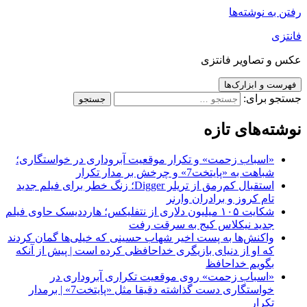
رفتن به نوشته‌ها
فانتزی
عکس و تصاویر فانتزی
فهرست و ابزارک‌ها
جستجو برای:
نوشته‌های تازه
«اسباب زحمت» و تکرار موقعیت آبروداری در خواستگاری؛
شباهت به «پایتخت7» و چرخش بر مدار تکرار
استقبال کم‌رمق از تریلر Digger؛ زنگ خطر برای فیلم جدید
تام کروز و برادران وارنر
شکایت ۱۰۵ میلیون دلاری از نتفلیکس؛ هارددیسک حاوی فیلم
جدید نیکلاس کیج به سرقت رفت
واکنش‌ها به پست اخیر شهاب حسینی که خیلی‌ها گمان کردند
که او از دنیای بازیگری خداحافظی کرده است | پیش از آنکه
بگویم خداحافظ
«اسباب زحمت» روی موقعیت تکراری آبروداری در
خواستگاری دست گذاشته دقیقا مثل «پایتخت7» | برمدار
تکرار