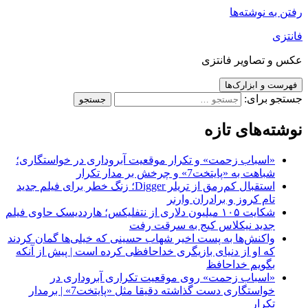
رفتن به نوشته‌ها
فانتزی
عکس و تصاویر فانتزی
فهرست و ابزارک‌ها
جستجو برای:
نوشته‌های تازه
«اسباب زحمت» و تکرار موقعیت آبروداری در خواستگاری؛
شباهت به «پایتخت7» و چرخش بر مدار تکرار
استقبال کم‌رمق از تریلر Digger؛ زنگ خطر برای فیلم جدید
تام کروز و برادران وارنر
شکایت ۱۰۵ میلیون دلاری از نتفلیکس؛ هارددیسک حاوی فیلم
جدید نیکلاس کیج به سرقت رفت
واکنش‌ها به پست اخیر شهاب حسینی که خیلی‌ها گمان کردند
که او از دنیای بازیگری خداحافظی کرده است | پیش از آنکه
بگویم خداحافظ
«اسباب زحمت» روی موقعیت تکراری آبروداری در
خواستگاری دست گذاشته دقیقا مثل «پایتخت7» | برمدار
تکرار