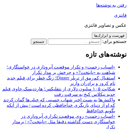
رفتن به نوشته‌ها
فانتزی
عکس و تصاویر فانتزی
فهرست و ابزارک‌ها
جستجو برای:
نوشته‌های تازه
«اسباب زحمت» و تکرار موقعیت آبروداری در خواستگاری؛
شباهت به «پایتخت7» و چرخش بر مدار تکرار
استقبال کم‌رمق از تریلر Digger؛ زنگ خطر برای فیلم جدید
تام کروز و برادران وارنر
شکایت ۱۰۵ میلیون دلاری از نتفلیکس؛ هارددیسک حاوی فیلم
جدید نیکلاس کیج به سرقت رفت
واکنش‌ها به پست اخیر شهاب حسینی که خیلی‌ها گمان کردند
که او از دنیای بازیگری خداحافظی کرده است | پیش از آنکه
بگویم خداحافظ
«اسباب زحمت» روی موقعیت تکراری آبروداری در
خواستگاری دست گذاشته دقیقا مثل «پایتخت7» | برمدار
تکرار