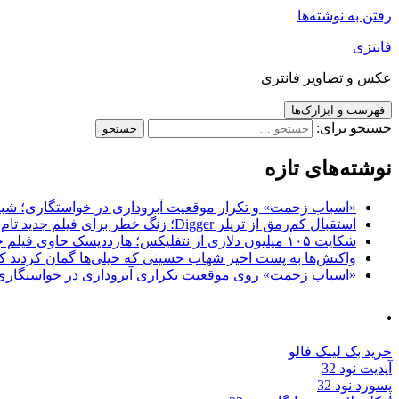
رفتن به نوشته‌ها
فانتزی
عکس و تصاویر فانتزی
فهرست و ابزارک‌ها
جستجو برای:
نوشته‌های تازه
«اسباب زحمت» و تکرار موقعیت آبروداری در خواستگاری؛ شباهت به «پایتخت7» و 
استقبال کم‌رمق از تریلر Digger؛ زنگ خطر برای فیلم جدید تام کروز و برادران وارنر
شکایت ۱۰۵ میلیون دلاری از نتفلیکس؛ هارددیسک حاوی فیلم جدید نیکلاس کیج به سرقت رفت
واکنش‌ها به پست اخیر شهاب حسینی که خیلی‌ها گمان کردند که
«اسباب زحمت» روی موقعیت تکراری آبروداری در خواستگاری دست گذاشته 
.
خرید بک لینک فالو
آپدیت نود 32
پسورد نود 32