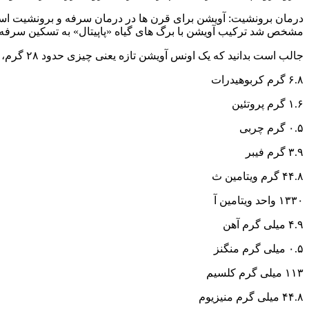
درمان برونشیت: آویشن برای قرن ها در درمان سرفه و برونشیت استف
مشخص شد ترکیب آویشن با برگ ‌های گیاه «پاپیتال» به تسکین سرفه 
جالب است بدانید که یک اونس آویشن تازه یعنی چیزی حدود ۲۸ گرم، حاوی مواد مغذی زیر است:
۶.۸ گرم کربوهیدرات
۱.۶ گرم پروتئین
۰.۵ گرم چربی
۳.۹ گرم فیبر
۴۴.۸ گرم ویتامین ث
۱۳۳۰ واحد ویتامین آ
۴.۹ میلی گرم آهن
۰.۵ میلی گرم منگنز
۱۱۳ میلی گرم کلسیم
۴۴.۸ میلی گرم منیزیوم