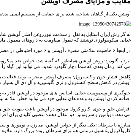
معایب و مزایای مصرف آویشن
آویشن یکی از گیاهان شناخته شده برای حمایت از سیستم ایمنی ب
غذایی میکوبیولوژی نوشتند که تیمول مقاومت به داروهای معمول مانن
در اینجا ۶ خاصیت سلامتی مصرف آویشن و ۶ مورد احتیاطی در مصرف آن بیشتر معرفی شده است:
نبرد با گلودرد: روغن آویشن همانطور که گفته شد، خواص ضد میکروبی
می کند. زمان بعدی که شما دچار گلودرد شدید، می توانید این گیاه را 
کاهش فشار خون و کلسترول: مصرف آویشن منجر به تولید فعالیت های
آویشن در کاهش سطح کلسترول و تری گلیسیرید و ال دی ال بسیار مو
جلوگیری از مسمومیت غذایی: اسانس های موجود در آویشن قادر به پاک
اضافه کردن آویشن به وعده های غذایی خود می توانید خطر ابتلا به بیم
افزایش خلق و خوی: کارواکرول موجود در آویشن باعث تقویت خلق 
می دهد. دوپامین و سروتونین دو انتقال دهنده عصبی کلیدی برای افز
مبارزه با سرطان: یکی دیگر از خواص آویشن، مبارزه با تومورها و 
کارواکرول پتانسیل درمانی هم برای سرطان روده بزرگ دارد. علاوه 