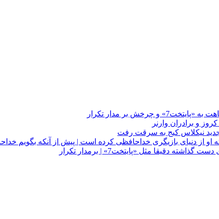
چرخش بر مدار تکرار
 او از دنیای بازیگری خداحافظی کرده است | پیش از آنکه بگویم خداح
دقیقا مثل «پایتخت7» | برمدار تکرار