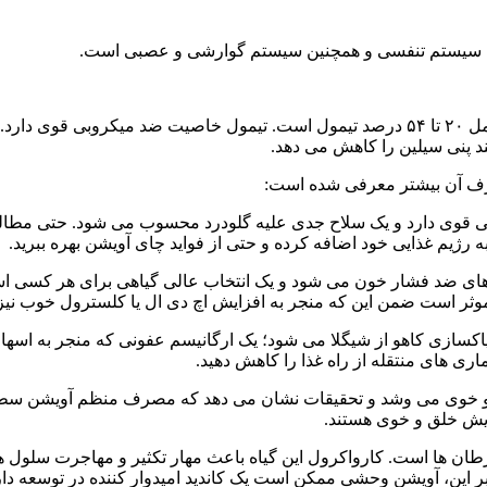
دن، سیستم تنفسی و همچنین سیستم گوارشی و عصبی است.
به گزارش ایران استایل به نقل از سلامت نیوزروغن اصلی آویشن شامل ۲۰ تا ۵۴ درصد تیمول است. 
د پنی سیلین را کاهش می دهد.
 قوی دارد و یک سلاح جدی علیه گلودرد محسوب می شود. حتی مطالعاتنش
به رژیم غذایی خود اضافه کرده و حتی از فواید چای آویشن بهره ببرید.
 ضد فشار خون می شود و یک انتخاب عالی گیاهی برای هر کسی است که
ثر است ضمن این که منجر به افزایش اچ دی ال یا کلسترول خوب نیز
سازی کاهو از شیگلا می شود؛ یک ارگانیسم عفونی که منجر به اسهال 
اری های منتقله از راه غذا را کاهش دهید.
و خوی می وشد و تحقیقات نشان می دهد که مصرف منظم آویشن سطح د
ایش خلق و خوی هستند.
سرطان ها است. کارواکرول این گیاه باعث مهار تکثیر و مهاجرت سلو
بر این، آویشن وحشی ممکن است یک کاندید امیدوار کننده در توسعه دا