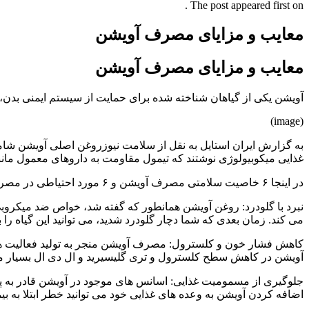
The post appeared first on .
معایب و مزایای مصرف آویشن
معایب و مزایای مصرف آویشن
آویشن یکی از گیاهان شناخته شده برای حمایت از سیستم ایمنی ب
(image)
غذایی میکوبیولوژی نوشتند که تیمول مقاومت به داروهای معمول مانن
در اینجا ۶ خاصیت سلامتی مصرف آویشن و ۶ مورد احتیاطی در مصرف آن بیشتر معرفی شده است:
نبرد با گلودرد: روغن آویشن همانطور که گفته شد، خواص ضد میکروبی
می کند. زمان بعدی که شما دچار گلودرد شدید، می توانید این گیاه را 
کاهش فشار خون و کلسترول: مصرف آویشن منجر به تولید فعالیت های
آویشن در کاهش سطح کلسترول و تری گلیسیرید و ال دی ال بسیار مو
جلوگیری از مسمومیت غذایی: اسانس های موجود در آویشن قادر به پاک
اضافه کردن آویشن به وعده های غذایی خود می توانید خطر ابتلا به بیم