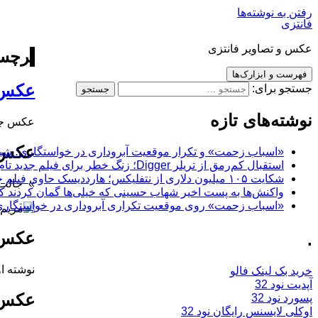
رفتن به نوشته‌ها
فانتزی
عکس و تصاویر فانتزی
برچس
فهرست و ابزارک‌ها
عکس 
جستجو برای:
نوشته‌های تازه
عکس جدی
عکس ج
«اسباب زحمت» و تکرار موقعیت آبروداری در خواستگاری؛ شباهت به «پایتخت7» و 
استقبال کم‌رمق از تریلر Digger؛ زنگ خطر برای فیلم جدید تام کروز و برادران وارنر
شکایت ۱۰۵ میلیون دلاری از نتفلیکس؛ هارددیسک حاوی فیلم جدید نیکلاس کیج به سرقت رفت
» جالب م
واکنش‌ها به پست اخیر شهاب حسینی که خیلی‌ها گمان کردند که
«اسباب زحمت» روی موقعیت تکراری آبروداری در خواستگاری دست گذاشته
عکس ج
.
نوشته او
خرید بک لینک فالو
آپدیت نود 32
عکس ج
پسورد نود 32
اوکلی لایسنس رایگان نود 32