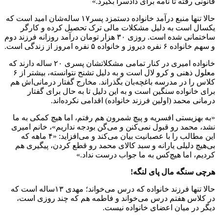
قانونی رفته تا نامه برای دادسرا بگیرد.»
حالا تنها منبع درآمد خانواده دستمزد پسر۱۷ ساله‌شان امید است که
یکسال است به دلیل مشکلات مالی ترک تحصیل کرده و کارگر
ساختمانی شده است. روزی ۳۰ هزار تومان درآمد روزانه فرزند دوم
و سهم خانواده ۶ نفره دیروز و خانواده ۵ نفره امروز از زندگی است.
خانواده امیری در کنار تمامی مشکلاتشان پسری ۲۰ ساله دارند که
معلول ذهنی و کرو لال است و به دلیل تشنج نتوانسته، بیشتر از ۶
کلاس را در مدرسه باغچه‌بان بگذراند. مخارج گفتار درمانی‌اش هم
برای خانواده سنگین است و به این دلیل تا به حال برای گفتار
درمانی محمد (اولین فرزند خانواده) اقدامی نکرده‌اند.
«به بهزیستی افسریه و پیچ شمرون هم رفتم، اما هیچ کمکی به ما
نشد، محمد رو قبول نمی‌کنن و می‌گن بودجه نداریم»، خانم امیری
این مطالب را با عصبانیت بیان می‌کند و می‌افزاید: «۴ ماهه که
بی‌هیچ دلیلی یارانه و سبد کالای محمد رو قطع کردن، پیگیری هم
کردیم، اما هیچ‌کس به ما جواب درست نداد.»
هرچی سنگه مال پای لنگه
!
حالا تنها فرزند خانواده که درس می‌خواند؛ مهدی ۱۳ساله است که
در کلاس هفتم درس می‌خواند و فاطمه هم که چند روزی است،
دیگر در میان اعضای خانواده نیست.