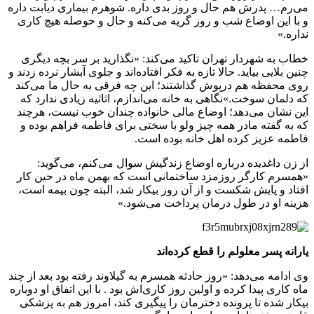
می‌رم… پدرش هم حال و روز بدی داره. شوهرم بیماری دیابت داره
و با این اوضاع شب و روز گریه می‌کنه و حال و حوصله هیچ کاری
نداره.»
خطاب به شهردار تهران تاکید می‌کند: «نگذارید بر سر بچه دیگری
چنین بلایی بیاید. حالا تازه به فکر افتاده‌اند و جلوی آبشار نرده زدند و
روی محفظه هم درپوش گذاشتند؛ این چه فرقی به حال ما می‌کند
که دلمان سوخت.»نگاهی به خانه می‌اندازم، اثاثیه زیادی ندارد که
این نشان‌ می‌دهد؛ اوضاع مالی خانواده چندان خوب نیست، هرچند
که به گفته مادر همه چیز ولو با سختی برای فاطمه فراهم بوده و
فاطمه عزیز کرده اهل خانه بوده است.
از زن داغدیده درباره اوضاع زندگیش سوال می‌کنم، می‌گوید:
«همسرم کارگر روزمزد ساختمانی است که بهمن ماه در حین کار
افتاد و پایش شکست و از آن روز بیکار شد، البته چون بیمه است،
هزینه او در طول درمان پرداخت می‌شود.»
یارانه پسر معلولم را قطع کرده‌اند
وی ادامه می‌دهد: «روز حادثه همسرم به گیلاوند رفته بود بعد از چند
ماه کاری پیدا کرده و اولین روز کاری‌اش بود . با این اتفاق او دوباره
بیکار شده تا پرونده دخترمان را پیگیری کند، امروز هم به پزشکی