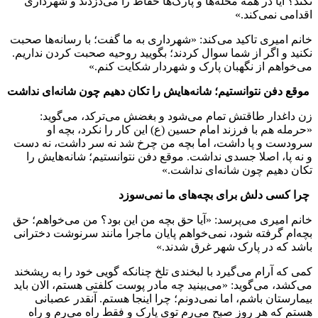
نکند؟ آیا در همه محله‌ها و پارک‌ها حفاظ را می‌دزدند و شهرداری
اقدامی نمی‌کند.»
خانم امیری تاکید می‌کند: «شهرداری به ما گفت؛ با رسانه‌ها صحبت
نکنید و اگر از شما سوال کردند؛ بگویید روحیه صحبت کردن نداریم.
می‌خواهم از نگهبان پارک و شهردار شکایت‌ کنم.»
موقع دفن نتوانستیم؛ شانه‌هایش را تکان دهیم چون شانه‌ای نداشت
زن داغدار طاقتش تمام می‌شود و بغضش می‌ترکد، می‌گوید:
«حرمله هم با فرزند امام حسین (ع) این کار را نکرد، بچه او
سرودست و پا داشت، اما بچه من چرخ شد نه سر داشت، نه دست
و نه پا، اصلا جسدی نداشت. موقع دفن نتوانستیم؛ شانه‌هایش را
تکان دهیم چون شانه‌ای نداشت.»
چرا کسی دلش برای بچه‌های ما نمی‌سوزد
خانم امیری می‌پرسد: «آیا حق بچه من این بود؟ من می‌خواهم؛ حق
بچه‌ام گرفته شود، نمی‌خواهم پایان ماجرا مانند سرنوشت دخترانی
باشد که در پارک شهر غرق شدند.»
کمی که آرام‌ می‌گیرد با لبخندی تلخ چنانکه گویی خود را به ریشخند
می‌کشد، می‌گوید: «می‌بینید چه مادر پوست کلفتی هستم، الان باید
بیمارستان باشم، اما نمی‌دونم؛ چرا اینجا هستم. آنقدر عصبانی
هستم که هر روز صبح می‌رم توی پارک و فقط راه می‌رم و راه