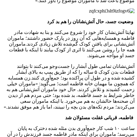
موضوع باعث شد تا ماموران موضوع را باور کنند.»
وضعیت جسد، حال آتش‌نشانان را هم بد کرد
نهایتا آتش‌نشان کار خود را شروع می‌کنند و بنا به شهادت مادر
فاطمه و همسایه‌هایی که آن روز در پارک حضور داشتند؛ ماموران
آتش‌نشانی برای یافتن کودک گم‌شده تلاش زیادی کردند.ماموران
همه جا را روشن ‌می‌کنند تا اثری از کودک بیابند تا اینکه با قطعات
جسد او مواجه می‌شوند.
آتش‌نشانان تمامی طول آبشار را جست‌وجو می‌کنند تا بتوانند
قطعات بدن کودک ۵ ساله را که از طریق پمپ به بالای آبشار
کشیده شده و در طول آن پراکنده بود؛ جمع‌آوری کنند.زن همسایه
که همچون ما مهمان خانه فاطمه است؛ می‌گوید: «ماموران خیلی
زحمت کشیدند و تلاش کردند. حال خود ماموران آتش‌نشانی هم به
خاطر شرایط بد جسد فاطمه، بد شده بود؛ حتی مردم هم از دیدن
آن صحنه‌ها حالشان به هم می‌خورد. با اینکه ماموران سعی
می‌کردند؛ مردم تکه‌های بدن بچه را نبینند، اما باز هم موفق نشدند.»
فاطمه، قربانی غفلت مسئولان شد
ساعت ۱۰ شب کار جمع‌آوری بدن مثله شده دخترک به پایان
می‌رسد؛ ماموران برای اینکه مادر فاطمه جسد فرزندش را در آن