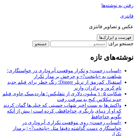
رفتن به نوشته‌ها
فانتزی
عکس و تصاویر فانتزی
فهرست و ابزارک‌ها
جستجو برای:
نوشته‌های تازه
«اسباب زحمت» و تکرار موقعیت آبروداری در خواستگاری؛
شباهت به «پایتخت7» و چرخش بر مدار تکرار
استقبال کم‌رمق از تریلر Digger؛ زنگ خطر برای فیلم جدید
تام کروز و برادران وارنر
شکایت ۱۰۵ میلیون دلاری از نتفلیکس؛ هارددیسک حاوی فیلم
جدید نیکلاس کیج به سرقت رفت
واکنش‌ها به پست اخیر شهاب حسینی که خیلی‌ها گمان کردند
که او از دنیای بازیگری خداحافظی کرده است | پیش از آنکه
بگویم خداحافظ
«اسباب زحمت» روی موقعیت تکراری آبروداری در
خواستگاری دست گذاشته دقیقا مثل «پایتخت7» | برمدار
تکرار