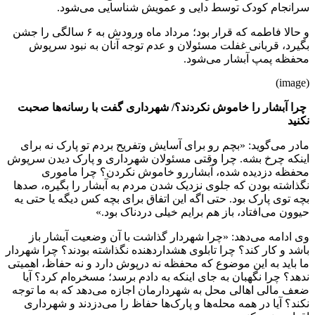
سرانجام کودک توسط دایی‌ و عمویش شناسایی می‌شود.
و حالا فاطمه که قرار بود؛ مرداد ماه ورودش به ۶ سالگی را جشن
بگیرد، قربانی غفلت مسئولان و عدم توجه آنان به نبود سرپوش
محفظه پمپ آبشار می‌شود.
(image)
چرا آبشار را خاموش نکردند؟/ شهرداری گفت با رسانه‌ها صحبت
نکنید
مادر می‌گوید: «بچم رو برای آسایش وتفریح بردم تو پارک نه برای
اینکه چرخ بشه. چرا وقتی مسئولان شهرداری و پارک دیدن سرپوش
محفظه دزدیده شده، آبشاررو خاموش نکردن؟ چرا ماموری
نگذاشته بودن که جلوی نزدیک شدن مردم به آبشار را بگیره، صدها
بچه توی پارک بود. حتی اگه این اتفاق برای بچه کس دیگه یا حتی یه
حیوون می‌افتاد، باز هم برایم خیلی دردناک بود.»
وی ادامه می‌دهد: «چرا شهردار گذاشت با آن وضعیت آبشار باز
باشد و کار کند؟ چرا تابلوی هشداردهنده نگذاشته بودند؟ چرا شهردار
ما باید به این موضوع که محفظه نه درپوش دارد و نه حفاظ، اهمیتی
ندهد؟ چرا نگهبان به جای اینکه به دادم برسد؛ مسخره‌ام کرد؟ آیا
ضعف مالی اهالی محل به شهردارمان اجازه می‌دهد که به ما توجه
نکند؟ آیا در همه محله‌ها و پارک‌ها حفاظ را می‌دزدند و شهرداری