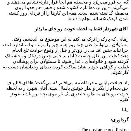
که آب فرو می‌ریزد و محفظه هم آنجا قرار دارد- نشانم می‌دهند و
می‌گویند؛ «این نرده‌ها تازه کشیده شده و فنس‌ هم جدیدا روی
محفظه گذاشته شده است. همه این کارها را از فردای روز کشته
شدن کودک ۵ ساله انجام دادند.»
آقای شهردار فقط یه لحظه خودت رو جای ما بذار
زمانی که پارک را ترک می‌کنم به این موضوع می‌اندیشم،‌ وقتی
مسئولان می‌توانند؛ طی چند روز همه چیز را مرتب و استاندارد کنند،
چرا نباید چنین اقدامی را زودتر و قبل از وقوع حوادث تلخ انجام
دهند؟علت این تعلل چیست؟ آیا باید جانی چنین دردناک و وحشتناک
گرفته شود و خانواده‌ای داغدار شوند تا مسئولان برای پوشاندن
غفلت و کوتاهی خود یا شاید ساکت کردن صدای وجدانشان دست به
کار شوند.
یاد جملات پایانی مادر فاطمه می‌افتم که می‌گفت؛ «آقای قالیباف
حق بچه‌ام را بگیر و نذار خونش پایمال بشه. آقای شهردار یه لحظه
خودت رو جای ما بذار، حاضری یک تار موی بچت رو با دنیا عوض
کنی.»
ایلنا
گرداوری:
The post appeared first on .