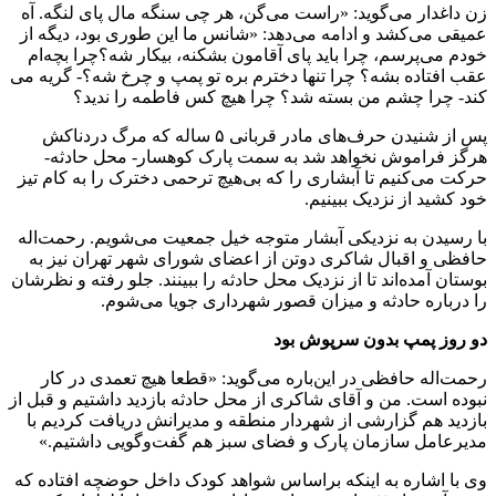
زن داغدار می‌گوید: «راست می‌گن، هر چی سنگه مال پای لنگه. آه
عمیقی می‌کشد و ادامه می‌دهد: «شانس ما این طوری بود، دیگه از
خودم می‌پرسم، چرا باید پای آقامون بشکنه، بیکار شه؟چرا بچه‌ام
عقب افتاده بشه؟ چرا تنها دخترم بره تو پمپ و چرخ شه؟- گریه می
کند- چرا چشم من بسته شد؟ چرا هیچ کس فاطمه را ندید؟
پس از شنیدن حرف‌های مادر قربانی ۵ ساله که مرگ دردناکش
هرگز فراموش نخواهد شد به سمت پارک کوهسار- محل حادثه-
حرکت می‌کنیم تا آبشاری را که بی‌هیچ ترحمی دخترک را به کام تیز
خود کشید از نزدیک ببینیم.
با رسیدن به نزدیکی آبشار متوجه خیل جمعیت می‌شویم. رحمت‌اله
حافظی و اقبال شاکری دوتن از اعضای شورای شهر تهران نیز به
بوستان آمده‌اند تا از نزدیک محل حادثه را ببینند. جلو رفته و نظرشان
را درباره حادثه و میزان قصور شهرداری جویا می‌شوم.
دو روز پمپ بدون سرپوش بود
رحمت‌اله حافظی در این‌باره می‌گوید: «قطعا هیچ تعمدی در کار
نبوده است. من و آقای شاکری از محل حادثه بازدید داشتیم و قبل از
بازدید هم گزارشی از شهردار منطقه و مدیرانش دریافت کردیم با
مدیرعامل سازمان پارک و فضای سبز هم گفت‌وگویی داشتیم.»
وی با اشاره به اینکه براساس شواهد کودک داخل حوضچه‌ افتاده که