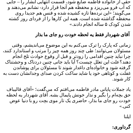
حقی از خانواده فاطمه ضایع شود، قسمت انتهایی آبشار را – جایی
که آب فرو می‌ریزد و محفظه هم آنجا قرار دارد- نشانم می‌دهند و
می‌گویند؛ «این نرده‌ها تازه کشیده شده و فنس‌ هم جدیدا روی
محفظه گذاشته شده است. همه این کارها را از فردای روز کشته
شدن کودک ۵ ساله انجام دادند.»
آقای شهردار فقط یه لحظه خودت رو جای ما بذار
زمانی که پارک را ترک می‌کنم به این موضوع می‌اندیشم،‌ وقتی
مسئولان می‌توانند؛ طی چند روز همه چیز را مرتب و استاندارد کنند،
چرا نباید چنین اقدامی را زودتر و قبل از وقوع حوادث تلخ انجام
دهند؟علت این تعلل چیست؟ آیا باید جانی چنین دردناک و وحشتناک
گرفته شود و خانواده‌ای داغدار شوند تا مسئولان برای پوشاندن
غفلت و کوتاهی خود یا شاید ساکت کردن صدای وجدانشان دست به
کار شوند.
یاد جملات پایانی مادر فاطمه می‌افتم که می‌گفت؛ «آقای قالیباف
حق بچه‌ام را بگیر و نذار خونش پایمال بشه. آقای شهردار یه لحظه
خودت رو جای ما بذار، حاضری یک تار موی بچت رو با دنیا عوض
کنی.»
ایلنا
گرداوری: