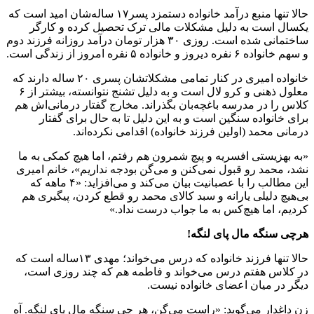
حالا تنها منبع درآمد خانواده دستمزد پسر۱۷ ساله‌شان امید است که
یکسال است به دلیل مشکلات مالی ترک تحصیل کرده و کارگر
ساختمانی شده است. روزی ۳۰ هزار تومان درآمد روزانه فرزند دوم
و سهم خانواده ۶ نفره دیروز و خانواده ۵ نفره امروز از زندگی است.
خانواده امیری در کنار تمامی مشکلاتشان پسری ۲۰ ساله دارند که
معلول ذهنی و کرو لال است و به دلیل تشنج نتوانسته، بیشتر از ۶
کلاس را در مدرسه باغچه‌بان بگذراند. مخارج گفتار درمانی‌اش هم
برای خانواده سنگین است و به این دلیل تا به حال برای گفتار
درمانی محمد (اولین فرزند خانواده) اقدامی نکرده‌اند.
«به بهزیستی افسریه و پیچ شمرون هم رفتم، اما هیچ کمکی به ما
نشد، محمد رو قبول نمی‌کنن و می‌گن بودجه نداریم»، خانم امیری
این مطالب را با عصبانیت بیان می‌کند و می‌افزاید: «۴ ماهه که
بی‌هیچ دلیلی یارانه و سبد کالای محمد رو قطع کردن، پیگیری هم
کردیم، اما هیچ‌کس به ما جواب درست نداد.»
هرچی سنگه مال پای لنگه
!
حالا تنها فرزند خانواده که درس می‌خواند؛ مهدی ۱۳ساله است که
در کلاس هفتم درس می‌خواند و فاطمه هم که چند روزی است،
دیگر در میان اعضای خانواده نیست.
زن داغدار می‌گوید: «راست می‌گن، هر چی سنگه مال پای لنگه. آه