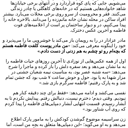
می‌شویم. جایی که پای کوه قراردارد و در انتهای برخی خیابان‌ها
شاهد خانواده‌هایی هستیم که در خانه‌های کاهگلی یا چادر زندگی
می‌کنند. فقر و محرومیت از سرو روی برخی محلات می‌بارد. بیشتر
افراد ساکن در محله نشان خانه ماتم‌زده را می‌دانند. بالاخره خانه را
پیدا می‌کنیم، در و دیوار ساختمان پر است از اعلامیه‌های فوت
فاطمه و آخرین عکس دخترک.
مادر عزادار در را به رویمان باز می‌کند با خوشرویی ما را می‌پذیرد و
خود را اینگونه معرفی می‌کند: «
من مادر پوست کلفت فاطمه هستم
که بچه‌ام رو تو چشم به هم زدنی از دست دادم
.»
اول از همه عکس‌هایی از نوزادی تا آخرین روزهای حیات فاطمه را
به ما نشان می‌دهد و بعد سفره دلش را باز کرده و ماجرا را شرح
می‌دهد: «سه شنبه عصر بود، به مناسبت نیمه شعبان جشنی در
مزار شهدا به پا بود. حول و حوش ساعت ۷ شب بود که جشن تمام
شد و به پارک رفتیم؛ فاطمه سرگرم بازی شد.»
نفسی می‌کشد و ادامه می‌دهد: «فقط برای چند دقیقه کنار هم
نبودیم. وقتی دیدم؛ دخترم نیست، دنبالش رفتم. پیدایش نکردم تا به
آبشار رسیدم. قسمت انتهایی آبشار دمپایی‌های فاطمه را پیدا کردم
که روی آب شناور بود.»
زن سراسیمه موضوع گم‌شدن کودکش را به مامور پارک اطلاع
می‌دهد و به او می‌گوید؛ «این دمپایی‌ها متعلق به بچه من است، اما