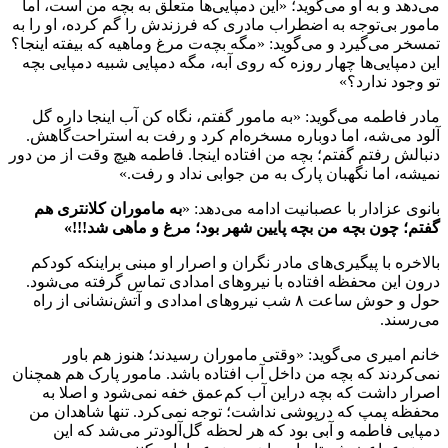
می‌دهد و به او می‌گوید؛ «این دمپایی‌ها متعلق به بچه من است، اما
مامور بی‌توجه به اضطراب مادری که فرزندش را گم کرده، او را به
تمسخر می‌گیرد و می‌گوید: «مگه بچه‌ت مرغ وماهیه که بیفته اینجا؟
این دمپایی‌ها چهار روزه که روی آبه، مگه دمپایی شبیه دمپایی بچه
تو وجود ندارد؟»
مادر فاطمه می‌گوید: «به مامور گفتم، نگاه کن آب اینجا داره گل
آلود می‌شه، اما دوباره مسخره‌ام کرد و رفت به استراحت‌گاهش.
دنبالش رفتم گفتم؛ بچه من افتاده اینجا. فاطمه هیچ وقت از من دور
نمیشه، اما نگهبان پارک به من جوابی نداد و رفت.»
بانوی عزادار با عصبانیت ادامه می‌دهد: «
به ماموران کلانتری هم
گفتم؛ چون بچه من بچه پایین شهر بود؛ مرغ و ماهی شد
!!!»
بالاخره با پیگیری‌های مادر نگران و اصرار او مبنی براینکه کودکم
درون این محفظه افتاده با نیروهای امدادی تماس گرفته می‌شود.
حول و حوش ساعت ۸ شب نیروهای امدادی و آتش‌نشانی از راه
می‌رسند.
خانم امیری می‌گوید: «وقتی ماموران رسیدند؛ هنوز هم باور
نمی‌کردند که بچه من داخل آب افتاده باشد. مامور پارک هم همچنان
اصرار داشت که بچه دراین آب کم‌عمق خفه نمی‌شود و اصلا به
محفظه پمپ که درپوشی نداشت؛ توجه نمی‌کرد. تنها شاهدان من
دمپایی فاطمه و آبی بود که هر لحظه گل‌آلود‌تر می‌شد که این