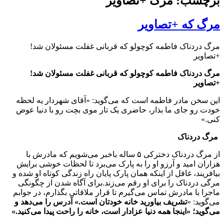
برچسب: مرگ +تصاویر
مرگ که +تصاویر
مرگ دردناک فاطمه کوچولو که قربانی غفلت مسئولان شد!
+تصاویر
مرگ دردناک فاطمه کوچولو که قربانی غفلت مسئولان شد!
+تصاویر
این سخن مادر فاطمه است که می‌گوید: «آقای شهردار یه لحظه
خودت رو جای ما بذار، حاضری یک تار موی بچت رو با دنیا عوض
کنی.»
مرگ دردناک
از مرگ دردناک دخترکی ۵ ساله باخبر می‌‌شویم که مادرش با
هزاران امید و آرزو او را به پارک می‌برد تا لحظات خوشی برایش
بیافریند، غافل از اینکه همان پارک پایان راه زندگی کوتاه او شده و
مرگی دردناک را برای او رقم می‌زند.برای آگاه شدن از چگونگی
ماجرا با مادرش تماس می‌گیرم تا قرار ملاقاتی بگذارم، در جوابم
می‌گوید: «
تشریف بیاورید خانه خودتان است.» آدرس را می‌دهد و
می‌گوید؛ «اینجا همه دنیا عزادار است، خانه را راحت پیدا می‌کنید
.»