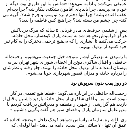
عمیقی می‌کشد و ادامه می‌دهد: «شانس ما این طوری بود، دیگه از
خودم می‌پرسم، چرا باید پای آقامون بشکنه، بیکار شه؟چرا بچه‌ام
عقب افتاده بشه؟ چرا تنها دخترم بره تو پمپ و چرخ شه؟- گریه می
کند- چرا چشم من بسته شد؟ چرا هیچ کس فاطمه را ندید؟
پس از شنیدن حرف‌های مادر قربانی ۵ ساله که مرگ دردناکش
هرگز فراموش نخواهد شد به سمت پارک کوهسار- محل حادثه-
حرکت می‌کنیم تا آبشاری را که بی‌هیچ ترحمی دخترک را به کام تیز
خود کشید از نزدیک ببینیم.
با رسیدن به نزدیکی آبشار متوجه خیل جمعیت می‌شویم. رحمت‌اله
حافظی و اقبال شاکری دوتن از اعضای شورای شهر تهران نیز به
بوستان آمده‌اند تا از نزدیک محل حادثه را ببینند. جلو رفته و نظرشان
را درباره حادثه و میزان قصور شهرداری جویا می‌شوم.
دو روز پمپ بدون سرپوش بود
رحمت‌اله حافظی در این‌باره می‌گوید: «قطعا هیچ تعمدی در کار
نبوده است. من و آقای شاکری از محل حادثه بازدید داشتیم و قبل از
بازدید هم گزارشی از شهردار منطقه و مدیرانش دریافت کردیم با
مدیرعامل سازمان پارک و فضای سبز هم گفت‌وگویی داشتیم.»
وی با اشاره به اینکه براساس شواهد کودک داخل حوضچه‌ افتاده که
عمق آن تنها ۷۰ سانتی متر است، ادامه می‌دهد: «اما لوله‌ای که