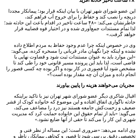
۴۸
ساعت تاخیر حادثه آفرید
این عضو شورای شهر تهران با بیان اینکه قرار بود؛ پیمانکار مجددا
دریچه را نصب کند و حفاظ را برای خروج آب فراهم کند،
خاطرنشان می‌کند: «۴۸ ساعت تاخیر در اقدام باعث این حادثه شد؛
لذا تمام مستندات جمع‌آوری شده و در اختیار قوه قضاییه قرار
خواهد گرفت.»
وی در خصوص اینکه چرا عدم وجود حفاظ به مردم اطلاع داده
نشده و اینکه چرا نگهبان مادر قربانی را مسخره کرده، می‌گوید:
«این موارد باید به عنوان مستندات ثبت شود و قضاوت نهایی با
قاضی است، لذا باید این پرونده مسیر قانونی خود را طی کند تا
مشخص شود آیا قصوری در کار بوده و اگر بوده چه کسی قصور را
انجام داده و میزان آن چه مقدار بوده است؟»
مجریان می‌خواهند هزینه را پایین بیاورند
اقبال شاکری دیگر عضو شورای شهر تهران نیز با تاکید براینکه
حادثه ناگواری اتفاق افتاده و این موضوع که خانواده کودک از قشر
ضعیف و زحمت‌کش جامعه هستند نیز درد را مضاعف می‌کند،
می‌گوید: «باید از تمام حقوق این خانواده حمایت کرد که مدیریت
شهری این کار را می‌کند تا حقی از آنها ضایع نشود.»
وی ادامه می‌دهد: «ضروری است؛ این مساله از نظر فنی و
تخصصی دقیق بررسی شود تا قصور و کوتاهی پیمانکار، ناظر و