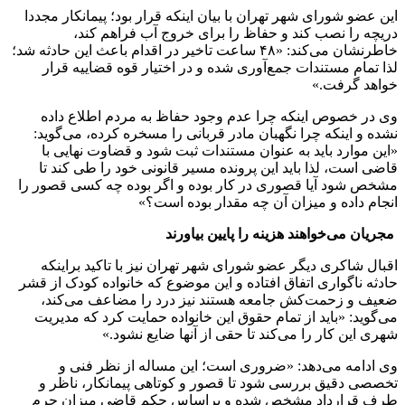
این عضو شورای شهر تهران با بیان اینکه قرار بود؛ پیمانکار مجددا
دریچه را نصب کند و حفاظ را برای خروج آب فراهم کند،
خاطرنشان می‌کند: «۴۸ ساعت تاخیر در اقدام باعث این حادثه شد؛
لذا تمام مستندات جمع‌آوری شده و در اختیار قوه قضاییه قرار
خواهد گرفت.»
وی در خصوص اینکه چرا عدم وجود حفاظ به مردم اطلاع داده
نشده و اینکه چرا نگهبان مادر قربانی را مسخره کرده، می‌گوید:
«این موارد باید به عنوان مستندات ثبت شود و قضاوت نهایی با
قاضی است، لذا باید این پرونده مسیر قانونی خود را طی کند تا
مشخص شود آیا قصوری در کار بوده و اگر بوده چه کسی قصور را
انجام داده و میزان آن چه مقدار بوده است؟»
مجریان می‌خواهند هزینه را پایین بیاورند
اقبال شاکری دیگر عضو شورای شهر تهران نیز با تاکید براینکه
حادثه ناگواری اتفاق افتاده و این موضوع که خانواده کودک از قشر
ضعیف و زحمت‌کش جامعه هستند نیز درد را مضاعف می‌کند،
می‌گوید: «باید از تمام حقوق این خانواده حمایت کرد که مدیریت
شهری این کار را می‌کند تا حقی از آنها ضایع نشود.»
وی ادامه می‌دهد: «ضروری است؛ این مساله از نظر فنی و
تخصصی دقیق بررسی شود تا قصور و کوتاهی پیمانکار، ناظر و
طرف قرارداد مشخص شده و براساس حکم قاضی میزان جرم