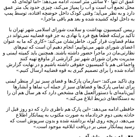
عمق آن تنها ۷۰ سانتی متر است، ادامه می‌دهد: «اما لوله‌ای که
محل تجمع آب است و آب را پمپاژ می‌کند، چیزی حدود یک متر عمق
دارد و به نظر می‌آید؛ وقتی کودک داخل حوضچه افتاده، توسط پمپ
به داخل لوله کشیده شده و بعد هم باقی ماجرا.»
رییس کمیسیون بهداشت و سلامت شورای اسلامی شهر تهران با
تاکید براینکه قطعا هیچ فرد یا نهادی به جز قوه قضاییه نمی‌تواند در
مقام قضاوت قرار گیرد، خاطرنشان می‌کند: «کاری که ما به عنوان
اعضای شورای شهر می‌توانیم؛ انجام دهیم آن است که تیم‌های
نظارتی‌مان در ماجرا حضور داشته باشند. همچنین باید کمیته ایمنی و
مدیریت بحران شورای شهر نیز گزارشی از ماوقع تهیه کنند
واجماعی هم با کمیسیون حقوقی داشته باشیم و در نهایت گزارش
آماده شده را برای تصمیم گیری به قوه قضاییه ارسال کنیم.»
وی تاکید می‌کند: «سازمان پارک‌ها و فضای سبز نیز از منظر ایمنی
برای تمامی پارک‌ها و فضاهای سبز از جمله آب نماها و آبشارها
آیین‌نامه‌ای با دستورالعمل های مشخص دارد که هر سال هم آن را
به دستگاه‌های ذیربط ابلاغ می‌کند.»
حافظی ادامه می‌دهد: «این پارک هم ناظری دارد که دو روز قبل از
حادثه یعنی دوم خردادماه به صورت مکتوب به پیمانکار اطلاع
می‌دهد، دریچه روی لوله برداشته شده و بدون سرپوش است که
رسید پیمانکار مبنی بر دریافت ابلاغیه موجود است.»