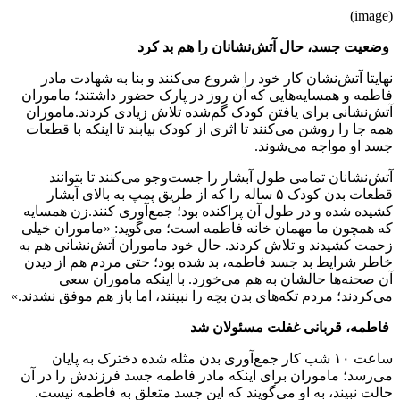
(image)
وضعیت جسد، حال آتش‌نشانان را هم بد کرد
نهایتا آتش‌نشان کار خود را شروع می‌کنند و بنا به شهادت مادر
فاطمه و همسایه‌هایی که آن روز در پارک حضور داشتند؛ ماموران
آتش‌نشانی برای یافتن کودک گم‌شده تلاش زیادی کردند.ماموران
همه جا را روشن ‌می‌کنند تا اثری از کودک بیابند تا اینکه با قطعات
جسد او مواجه می‌شوند.
آتش‌نشانان تمامی طول آبشار را جست‌وجو می‌کنند تا بتوانند
قطعات بدن کودک ۵ ساله را که از طریق پمپ به بالای آبشار
کشیده شده و در طول آن پراکنده بود؛ جمع‌آوری کنند.زن همسایه
که همچون ما مهمان خانه فاطمه است؛ می‌گوید: «ماموران خیلی
زحمت کشیدند و تلاش کردند. حال خود ماموران آتش‌نشانی هم به
خاطر شرایط بد جسد فاطمه، بد شده بود؛ حتی مردم هم از دیدن
آن صحنه‌ها حالشان به هم می‌خورد. با اینکه ماموران سعی
می‌کردند؛ مردم تکه‌های بدن بچه را نبینند، اما باز هم موفق نشدند.»
فاطمه، قربانی غفلت مسئولان شد
ساعت ۱۰ شب کار جمع‌آوری بدن مثله شده دخترک به پایان
می‌رسد؛ ماموران برای اینکه مادر فاطمه جسد فرزندش را در آن
حالت نبیند، به او می‌گویند که این جسد متعلق به فاطمه نیست.