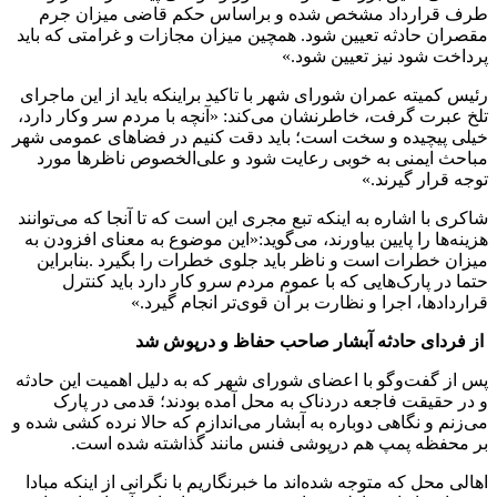
طرف قرارداد مشخص شده و براساس حکم قاضی میزان جرم
مقصران حادثه تعیین شود. همچین میزان مجازات و غرامتی که باید
پرداخت شود نیز تعیین شود.»
رئیس کمیته عمران شورای شهر با تاکید براینکه باید از این ماجرای
تلخ عبرت گرفت، خاطرنشان می‌کند: «آنچه با مردم سر وکار دارد،
خیلی پیچیده و سخت است؛ باید دقت کنیم در فضاهای عمومی شهر
مباحث ایمنی به خوبی رعایت شود و علی‌الخصوص ناظرها مورد
توجه قرار گیرند.»
شاکری با اشاره به اینکه تبع مجری این است که تا آنجا که می‌توانند
هزینه‌ها را پایین بیاورند، می‌گوید:«این موضوع به معنای افزودن به
میزان خطرات است و ناظر باید جلوی خطرات را بگیرد .بنابراین
حتما در پارک‌هایی که با عموم مردم سرو کار دارد باید کنترل
قراردادها، اجرا و نظارت بر آن قوی‌تر انجام گیرد.»
از فردای حادثه آبشار صاحب حفاظ و درپوش شد
پس از گفت‌وگو با اعضای شورای شهر که به دلیل اهمیت این حادثه
و در حقیقت فاجعه دردناک به محل آمده بودند؛ قدمی در پارک
می‌زنم و نگاهی دوباره به آبشار می‌اندازم که حالا نرده کشی شده و
بر محفظه پمپ هم درپوشی فنس مانند گذاشته شده است.
اهالی محل که متوجه شده‌اند ما خبرنگاریم با نگرانی از اینکه مبادا