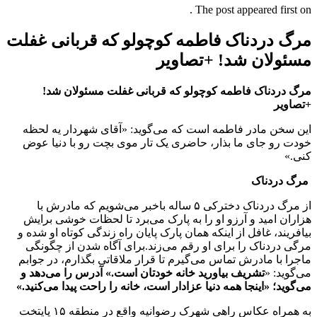
The post appeared first on .
مرگ دردناک فاطمه کوچولو که قربانی غفلت
مسئولان شد! +تصاویر
مرگ دردناک فاطمه کوچولو که قربانی غفلت مسئولان شد!
+تصاویر
این سخن مادر فاطمه است که می‌گوید: «آقای شهردار یه لحظه
خودت رو جای ما بذار، حاضری یک تار موی بچت رو با دنیا عوض
کنی.»
مرگ دردناک
از مرگ دردناک دخترکی ۵ ساله باخبر می‌‌شویم که مادرش با
هزاران امید و آرزو او را به پارک می‌برد تا لحظات خوشی برایش
بیافریند، غافل از اینکه همان پارک پایان راه زندگی کوتاه او شده و
مرگی دردناک را برای او رقم می‌زند.برای آگاه شدن از چگونگی
ماجرا با مادرش تماس می‌گیرم تا قرار ملاقاتی بگذارم، در جوابم
می‌گوید: «
تشریف بیاورید خانه خودتان است.» آدرس را می‌دهد و
می‌گوید؛ «اینجا همه دنیا عزادار است، خانه را راحت پیدا می‌کنید
.»
به همراه عکاس راهی شهرک رضوانیه واقع در منطقه ۱۵ پایتخت