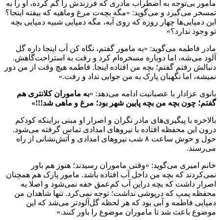
مامور بی‌توجه به اضطراب مادری که فرزندش را گم کرده، او را به
تمسخر می‌گیرد و می‌گوید: «مگه بچه‌ت مرغ وماهیه که بیفته اینجا؟
این دمپایی‌ها چهار روزه که روی آبه، مگه دمپایی شبیه دمپایی بچه
تو وجود ندارد؟»
مادر فاطمه می‌گوید: «به مامور گفتم، نگاه کن آب اینجا داره گل
آلود می‌شه، اما دوباره مسخره‌ام کرد و رفت به استراحت‌گاهش.
دنبالش رفتم گفتم؛ بچه من افتاده اینجا. فاطمه هیچ وقت از من دور
نمیشه، اما نگهبان پارک به من جوابی نداد و رفت.»
بانوی عزادار با عصبانیت ادامه می‌دهد: «
به ماموران کلانتری هم
گفتم؛ چون بچه من بچه پایین شهر بود؛ مرغ و ماهی شد
!!!»
بالاخره با پیگیری‌های مادر نگران و اصرار او مبنی براینکه کودکم
درون این محفظه افتاده با نیروهای امدادی تماس گرفته می‌شود.
حول و حوش ساعت ۸ شب نیروهای امدادی و آتش‌نشانی از راه
می‌رسند.
خانم امیری می‌گوید: «وقتی ماموران رسیدند؛ هنوز هم باور
نمی‌کردند که بچه من داخل آب افتاده باشد. مامور پارک هم همچنان
اصرار داشت که بچه دراین آب کم‌عمق خفه نمی‌شود و اصلا به
محفظه پمپ که درپوشی نداشت؛ توجه نمی‌کرد. تنها شاهدان من
دمپایی فاطمه و آبی بود که هر لحظه گل‌آلود‌تر می‌شد که این
موضوع باعث شد تا ماموران موضوع را باور کنند.»