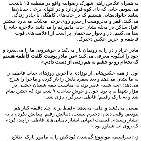
به همراه عکاس راهی شهرک رضوانیه واقع در منطقه ۱۵ پایتخت
می‌شویم. جایی که پای کوه قراردارد و در انتهای برخی خیابان‌ها
شاهد خانواده‌هایی هستیم که در خانه‌های کاهگلی یا چادر زندگی
می‌کنند. فقر و محرومیت از سرو روی برخی محلات می‌بارد. بیشتر
افراد ساکن در محله نشان خانه ماتم‌زده را می‌دانند. بالاخره خانه را
پیدا می‌کنیم، در و دیوار ساختمان پر است از اعلامیه‌های فوت
فاطمه و آخرین عکس دخترک.
مادر عزادار در را به رویمان باز می‌کند با خوشرویی ما را می‌پذیرد و
خود را اینگونه معرفی می‌کند: «
من مادر پوست کلفت فاطمه هستم
که بچه‌ام رو تو چشم به هم زدنی از دست دادم
.»
اول از همه عکس‌هایی از نوزادی تا آخرین روزهای حیات فاطمه را
به ما نشان می‌دهد و بعد سفره دلش را باز کرده و ماجرا را شرح
می‌دهد: «سه شنبه عصر بود، به مناسبت نیمه شعبان جشنی در
مزار شهدا به پا بود. حول و حوش ساعت ۷ شب بود که جشن تمام
شد و به پارک رفتیم؛ فاطمه سرگرم بازی شد.»
نفسی می‌کشد و ادامه می‌دهد: «فقط برای چند دقیقه کنار هم
نبودیم. وقتی دیدم؛ دخترم نیست، دنبالش رفتم. پیدایش نکردم تا به
آبشار رسیدم. قسمت انتهایی آبشار دمپایی‌های فاطمه را پیدا کردم
که روی آب شناور بود.»
زن سراسیمه موضوع گم‌شدن کودکش را به مامور پارک اطلاع