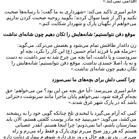
اقدامی نمی‌کند.»
خانم امیری تاکید می‌کند: «شهرداری به ما گفت؛ با رسانه‌ها صحبت
نکنید و اگر از شما سوال کردند؛ بگویید روحیه صحبت کردن نداریم.
می‌خواهم از نگهبان پارک و شهردار شکایت‌ کنم.»
موقع دفن نتوانستیم؛ شانه‌هایش را تکان دهیم چون شانه‌ای نداشت
زن داغدار طاقتش تمام می‌شود و بغضش می‌ترکد، می‌گوید:
«حرمله هم با فرزند امام حسین (ع) این کار را نکرد، بچه او
سرودست و پا داشت، اما بچه من چرخ شد نه سر داشت، نه دست
و نه پا، اصلا جسدی نداشت. موقع دفن نتوانستیم؛ شانه‌هایش را
تکان دهیم چون شانه‌ای نداشت.»
چرا کسی دلش برای بچه‌های ما نمی‌سوزد
خانم امیری می‌پرسد: «آیا حق بچه من این بود؟ من می‌خواهم؛ حق
بچه‌ام گرفته شود، نمی‌خواهم پایان ماجرا مانند سرنوشت دخترانی
باشد که در پارک شهر غرق شدند.»
کمی که آرام‌ می‌گیرد با لبخندی تلخ چنانکه گویی خود را به ریشخند
می‌کشد، می‌گوید: «می‌بینید چه مادر پوست کلفتی هستم، الان باید
بیمارستان باشم، اما نمی‌دونم؛ چرا اینجا هستم. آنقدر عصبانی
هستم که هر روز صبح می‌رم توی پارک و فقط راه می‌رم و راه
می‌رم… پدرش هم حال و روز بدی داره. شوهرم بیماری دیابت داره