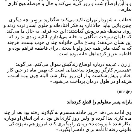
و با این اوضاع شب و روز گریه می‌کنه و حال و حوصله هیچ کاری
نداره.»
خطاب به شهردار تهران تاکید می‌کند: «نگذارید بر سر بچه دیگری
چنین بلایی بیاید. حالا تازه به فکر افتاده‌اند و جلوی آبشار نرده زدند و
روی محفظه هم درپوش گذاشتند؛ این چه فرقی به حال ما می‌کند
که دلمان سوخت.»نگاهی به خانه می‌اندازم، اثاثیه زیادی ندارد که
این نشان‌ می‌دهد؛ اوضاع مالی خانواده چندان خوب نیست، هرچند
که به گفته مادر همه چیز ولو با سختی برای فاطمه فراهم بوده و
فاطمه عزیز کرده اهل خانه بوده است.
از زن داغدیده درباره اوضاع زندگیش سوال می‌کنم، می‌گوید:
«همسرم کارگر روزمزد ساختمانی است که بهمن ماه در حین کار
افتاد و پایش شکست و از آن روز بیکار شد، البته چون بیمه است،
هزینه او در طول درمان پرداخت می‌شود.»
(image)
یارانه پسر معلولم را قطع کرده‌اند
وی ادامه می‌دهد: «روز حادثه همسرم به گیلاوند رفته بود بعد از چند
ماه کاری پیدا کرده و اولین روز کاری‌اش بود . با این اتفاق او دوباره
بیکار شده تا پرونده دخترمان را پیگیری کند، امروز هم به پزشکی
قانونی رفته تا نامه برای دادسرا بگیرد.»