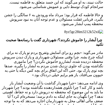
حالت نبیند، به او می‌گویند که این جسد متعلق به فاطمه نیست.
سرانجام کودک توسط دایی‌ و عمویش شناسایی می‌شود.
و حالا فاطمه که قرار بود؛ مرداد ماه ورودش به ۶ سالگی را جشن
بگیرد، قربانی غفلت مسئولان و عدم توجه آنان به نبود سرپوش
محفظه پمپ آبشار می‌شود.
چرا آبشار را خاموش نکردند؟/ شهرداری گفت با رسانه‌ها صحبت
نکنید
مادر می‌گوید: «بچم رو برای آسایش وتفریح بردم تو پارک نه برای
اینکه چرخ بشه. چرا وقتی مسئولان شهرداری و پارک دیدن سرپوش
محفظه دزدیده شده، آبشاررو خاموش نکردن؟ چرا ماموری
نگذاشته بودن که جلوی نزدیک شدن مردم به آبشار را بگیره، صدها
بچه توی پارک بود. حتی اگه این اتفاق برای بچه کس دیگه یا حتی یه
حیوون می‌افتاد، باز هم برایم خیلی دردناک بود.»
وی ادامه می‌دهد: «چرا شهردار گذاشت با آن وضعیت آبشار باز
باشد و کار کند؟ چرا تابلوی هشداردهنده نگذاشته بودند؟ چرا شهردار
ما باید به این موضوع که محفظه نه درپوش دارد و نه حفاظ، اهمیتی
ندهد؟ چرا نگهبان به جای اینکه به دادم برسد؛ مسخره‌ام کرد؟ آیا
ضعف مالی اهالی محل به شهردارمان اجازه می‌دهد که به ما توجه