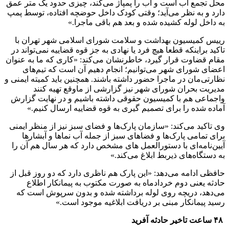
محل تجمع آب است و آب را پمپاژ می‌کند، چیزی حدود یک متر عمق
دارد و به نظر می‌آید؛ وقتی کودک داخل حوضچه افتاده، توسط پمپ
به داخل لوله کشیده شده و بعد هم باقی ماجرا.»
رییس کمیسیون بهداشت و سلامت شورای اسلامی شهر تهران با
تاکید براینکه قطعا هیچ فرد یا نهادی به جز قوه قضاییه نمی‌تواند در
مقام قضاوت قرار گیرد، خاطرنشان می‌کند: «کاری که ما به عنوان
اعضای شورای شهر می‌توانیم؛ انجام دهیم آن است که تیم‌های
نظارتی‌مان در ماجرا حضور داشته باشند. همچنین باید کمیته ایمنی و
مدیریت بحران شورای شهر نیز گزارشی از ماوقع تهیه کنند
واجماعی هم با کمیسیون حقوقی داشته باشیم و در نهایت گزارش
آماده شده را برای تصمیم گیری به قوه قضاییه ارسال کنیم.»
وی تاکید می‌کند: «سازمان پارک‌ها و فضای سبز نیز از منظر ایمنی
برای تمامی پارک‌ها و فضاهای سبز از جمله آب نماها و آبشارها
آیین‌نامه‌ای با دستورالعمل های مشخص دارد که هر سال هم آن را
به دستگاه‌های ذیربط ابلاغ می‌کند.»
حافظی ادامه می‌دهد: «این پارک هم ناظری دارد که دو روز قبل از
حادثه یعنی دوم خردادماه به صورت مکتوب به پیمانکار اطلاع
می‌دهد، دریچه روی لوله برداشته شده و بدون سرپوش است که
رسید پیمانکار مبنی بر دریافت ابلاغیه موجود است.»
۴۸
ساعت تاخیر حادثه آفرید