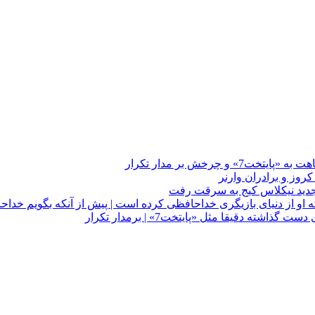
چرخش بر مدار تکرار
 او از دنیای بازیگری خداحافظی کرده است | پیش از آنکه بگویم خداح
دقیقا مثل «پایتخت7» | برمدار تکرار