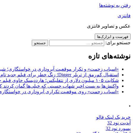
رفتن به نوشته‌ها
فانتزی
عکس و تصاویر فانتزی
فهرست و ابزارک‌ها
جستجو برای:
نوشته‌های تازه
«اسباب زحمت» و تکرار موقعیت آبروداری در خواستگاری؛ شباهت به «پایتخت7» و 
استقبال کم‌رمق از تریلر Digger؛ زنگ خطر برای فیلم جدید تام کروز و برادران وارنر
شکایت ۱۰۵ میلیون دلاری از نتفلیکس؛ هارددیسک حاوی فیلم جدید نیکلاس کیج به سرقت رفت
واکنش‌ها به پست اخیر شهاب حسینی که خیلی‌ها گمان کردند که
«اسباب زحمت» روی موقعیت تکراری آبروداری در خواستگاری دست گذاشته 
.
خرید بک لینک فالو
آپدیت نود 32
پسورد نود 32