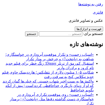
رفتن به نوشته‌ها
فانتزی
عکس و تصاویر فانتزی
فهرست و ابزارک‌ها
جستجو برای:
نوشته‌های تازه
«اسباب زحمت» و تکرار موقعیت آبروداری در خواستگاری؛
شباهت به «پایتخت7» و چرخش بر مدار تکرار
استقبال کم‌رمق از تریلر Digger؛ زنگ خطر برای فیلم جدید
تام کروز و برادران وارنر
شکایت ۱۰۵ میلیون دلاری از نتفلیکس؛ هارددیسک حاوی فیلم
جدید نیکلاس کیج به سرقت رفت
واکنش‌ها به پست اخیر شهاب حسینی که خیلی‌ها گمان کردند
که او از دنیای بازیگری خداحافظی کرده است | پیش از آنکه
بگویم خداحافظ
«اسباب زحمت» روی موقعیت تکراری آبروداری در
خواستگاری دست گذاشته دقیقا مثل «پایتخت7» | برمدار
تکرار