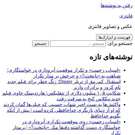
رفتن به نوشته‌ها
فانتزی
عکس و تصاویر فانتزی
فهرست و ابزارک‌ها
جستجو برای:
نوشته‌های تازه
«اسباب زحمت» و تکرار موقعیت آبروداری در خواستگاری؛
شباهت به «پایتخت7» و چرخش بر مدار تکرار
استقبال کم‌رمق از تریلر Digger؛ زنگ خطر برای فیلم جدید
تام کروز و برادران وارنر
شکایت ۱۰۵ میلیون دلاری از نتفلیکس؛ هارددیسک حاوی فیلم
جدید نیکلاس کیج به سرقت رفت
واکنش‌ها به پست اخیر شهاب حسینی که خیلی‌ها گمان کردند
که او از دنیای بازیگری خداحافظی کرده است | پیش از آنکه
بگویم خداحافظ
«اسباب زحمت» روی موقعیت تکراری آبروداری در
خواستگاری دست گذاشته دقیقا مثل «پایتخت7» | برمدار
تکرار