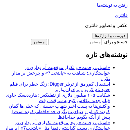
رفتن به نوشته‌ها
فانتزی
عکس و تصاویر فانتزی
فهرست و ابزارک‌ها
جستجو برای:
نوشته‌های تازه
«اسباب زحمت» و تکرار موقعیت آبروداری در
خواستگاری؛ شباهت به «پایتخت7» و چرخش بر مدار
تکرار
استقبال کم‌رمق از تریلر Digger؛ زنگ خطر برای فیلم
جدید تام کروز و برادران وارنر
شکایت ۱۰۵ میلیون دلاری از نتفلیکس؛ هارددیسک حاوی
فیلم جدید نیکلاس کیج به سرقت رفت
واکنش‌ها به پست اخیر شهاب حسینی که خیلی‌ها گمان
کردند که او از دنیای بازیگری خداحافظی کرده است |
پیش از آنکه بگویم خداحافظ
«اسباب زحمت» روی موقعیت تکراری آبروداری در
خواستگاری دست گذاشته دقیقا مثل «پایتخت7» | برمدار